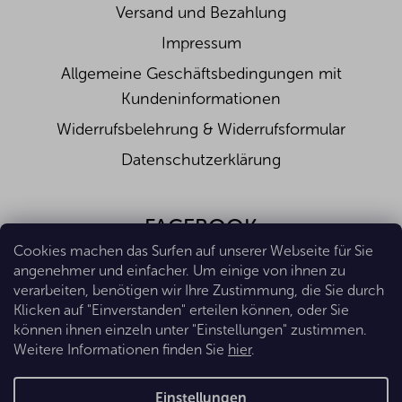
Versand und Bezahlung
Impressum
Allgemeine Geschäftsbedingungen mit
Kundeninformationen
Widerrufsbelehrung & Widerrufsformular
Datenschutzerklärung
FACEBOOK
Cookies machen das Surfen auf unserer Webseite für Sie
angenehmer und einfacher. Um einige von ihnen zu
verarbeiten, benötigen wir Ihre Zustimmung, die Sie durch
Klicken auf "Einverstanden" erteilen können, oder Sie
können ihnen einzeln unter "Einstellungen" zustimmen.
Weitere Informationen finden Sie
hier
.
Erstellt von Shoptet Premium
Einstellungen