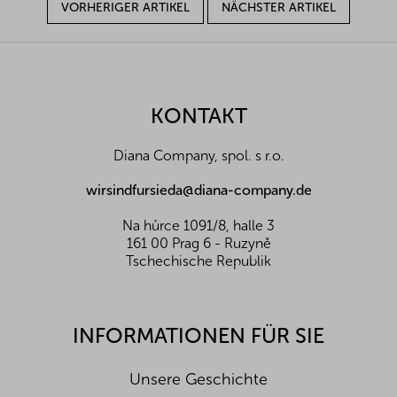
VORHERIGER ARTIKEL
NÄCHSTER ARTIKEL
F
u
ß
z
KONTAKT
e
i
Diana Company, spol. s r.o.
l
e
wirsindfursieda@diana-company.de
Na hůrce 1091/8, halle 3
161 00 Prag 6 - Ruzyně
Tschechische Republik
INFORMATIONEN FÜR SIE
Unsere Geschichte