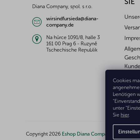
SIE
i
Diana Company, spol. s r.o.
l
e
Unser
wirsindfursieda@diana-
company.de
Versa
Na hůrce 1091/8, halle 3
Impre
161 00 Prag 6 - Ruzyně
Allge
Tschechische Republik
Gesch
Kunde
Wider
Cookies mac
Widerr
angenehmer 
benötigen w
Daten
"Einverstan
unter "Eins
Sie
hier
.
Einstell
Copyright 2026
Eshop Diana Company, spol. s r.o.
.