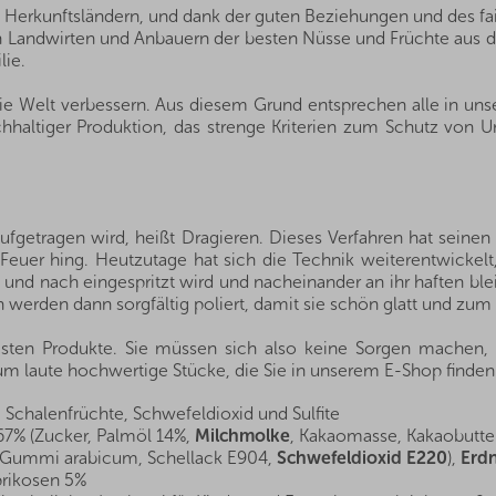
n Herkunftsländern, und dank der guten Beziehungen und des fa
von Landwirten und Anbauern der besten Nüsse und Früchte aus 
lie.
die Welt verbessern. Aus diesem Grund entsprechen alle in un
hhaltiger Produktion, das strenge Kriterien zum Schutz von Um
ufgetragen wird, heißt Dragieren. Dieses Verfahren hat seine
Feuer hing. Heutzutage hat sich die Technik weiterentwickelt
und nach eingespritzt wird und nacheinander an ihr haften blei
 werden dann sorgfältig poliert, damit sie schön glatt und zum 
esten Produkte. Sie müssen sich also keine Sorgen machen, d
 um laute hochwertige Stücke, die Sie in unserem E-Shop finden
 Schalenfrüchte, Schwefeldioxid und Sulfite
% (Zucker, Palmöl 14%,
Milchmolke
, Kakaomasse, Kakaobutte
 Gummi arabicum, Schellack E904,
Schwefeldioxid E220
),
Erd
prikosen 5%