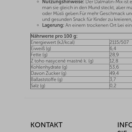
Nutzungshinweise:
Der Dalmatin-Mix ist 
man sie gleich in den Mund steckt, aber m
oder Müsli geben.Für mehr Geschmack und
und gesunden Snack für Kinder zu kreieren, 
Lagerung:
An einem trockenen Ort bei eine
Nährwerte pro 100 g:
Energiewert (kJ/kcal)
2115/507
Eiweiß (g)
6,4
Fette (g)
28,9
Z toho nasycené mastné k. (g)
12,8
Kohlenhydrate (g)
53,6
Davon Zucker (g)
49,4
Ballaststoffe (g)
3,7
Salz (g)
0,2
F
u
ß
z
KONTAKT
INF
e