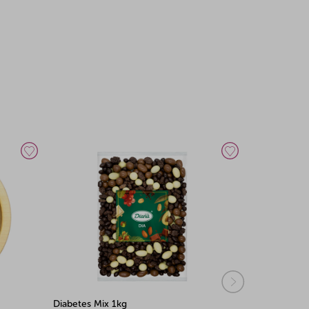
Diabetes Mix 2,5kg
Diabetes Mi