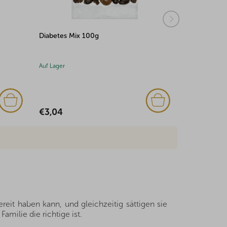
Aprikosen mit Erdbeerjoghurt
Bananenchip
überzogen 500g
100g
Auf Lager
Auf Lager
€6,91
€1,67
eit haben kann, und gleichzeitig sättigen sie
milie die richtige ist.