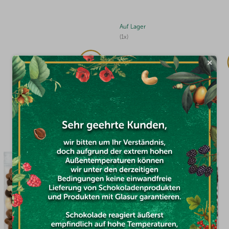
Auf Lager
(3x)
×
€25,15
DAS KÖNNTE SIE INTERESSIEREN