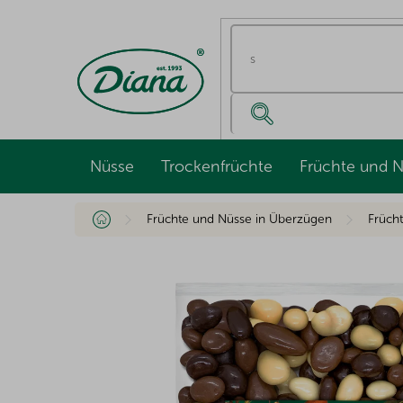
Zum
Inhalt
springen
Nüsse
Trockenfrüchte
Früchte und 
Startseite
Früchte und Nüsse in Überzügen
Früch