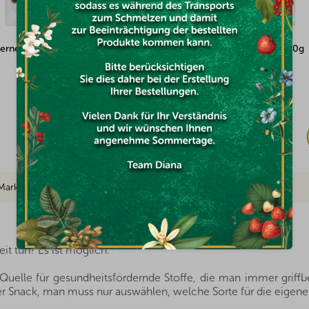
 Schoko-Mischung 500g
Diabetes Mix 100g
Auf Lager
€3,04
Marke
it tun? Es ist möglich.
uelle für gesundheitsfördernde Stoffe, die man immer griffber
r Snack, man muss nur auswählen, welche Sorte für die eigene Fa