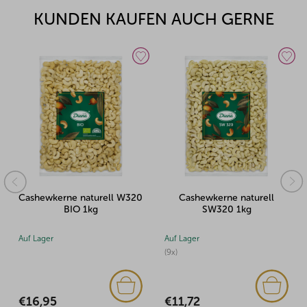
KUNDEN KAUFEN AUCH GERNE
Cashewkerne naturell W320
Cashewkerne naturell
Cas
BIO 1kg
SW320 1kg
Auf Lager
Auf Lager
Auf 
(9x)
(3x)
€16,95
€11,72
€1