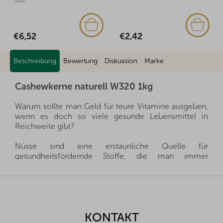
(14x)
€2,42
€6,52
Beschreibung
Bewertung
Diskussion
Marke
Cashewkerne naturell W320 1kg
Warum sollte man Geld für teure Vitamine ausgeben,
wenn es doch so viele gesunde Lebensmittel in
Reichweite gibt?
Nüsse sind eine erstaunliche Quelle für
gesundheitsfördernde Stoffe, die man immer
griffbereit haben kann, und gleichzeitig sättigen sie
hervorragend. Sie sind ein gesunder und schneller
F
Snack, man muss nur auswählen, welche Nüsse für
u
die eigene Familie die richtigen sind.
ß
z
KONTAKT
Wir importieren alle unsere Nüsse direkt aus den