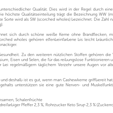
unterschiedlicher Qualität. Dies wird in der Regel durch ei
 Die höchste Qualitätseinteilung trägt die Bezeichnung WW (
ste Sorte wird als SW (scorched wholes) bezeichnet. Die Zahl
).
chnet sich durch schöne weiße Kerne ohne Brandflecken, mi
orched wholes gehören elfenbeinfarbene bis leicht bräunlic
knackiger.
Gesundheit. Zu den weiteren nützlichen Stoffen gehören die
sium, Eisen und Selen, die für das reibungslose Funktionieren
gar bei regelmäßigem täglichem Verzehr unsere Augen vor alt
und deshalb ist es gut, wenn man Cashewkerne griffbereit hat.
ehalts unterstützen sie eine gute Nerven- und Muskelfunkti
msamen, Schalenfrüchte
, dreifarbiger Pfeffer 2,3 %, Rohrzucker Keto Sirup 2,3 % (Zucker