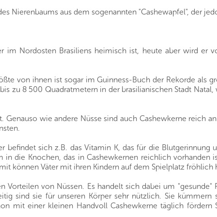
s Nierenbaums aus dem sogenannten "Cashewapfel", der jedoch
im Nordosten Brasiliens heimisch ist, heute aber wird er v
ößte von ihnen ist sogar im Guinness-Buch der Rekorde als g
 bis zu 8 500 Quadratmetern in der brasilianischen Stadt Nata
bt. Genauso wie andere Nüsse sind auch Cashewkerne reich a
nsten.
 befindet sich z.B. das Vitamin K, das für die Blutgerinnung u
m in die Knochen, das in Cashewkernen reichlich vorhanden
omit können Väter mit ihren Kindern auf dem Spielplatz fröhlic
n Vorteilen von Nüssen. Es handelt sich dabei um "gesunde" F
itig sind sie für unseren Körper sehr nützlich. Sie kümmern
on mit einer kleinen Handvoll Cashewkerne täglich fördern S