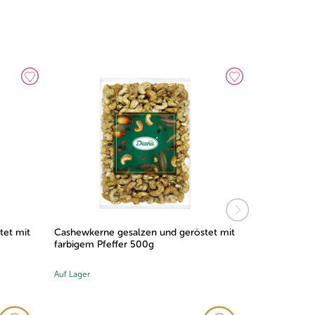
ashewkerne gesalzen und geröstet mit
Cashewkerne gesalzen un
arbigem Pfeffer 500g
farbigem Pfeffer 100g
uf Lager
Auf Lager