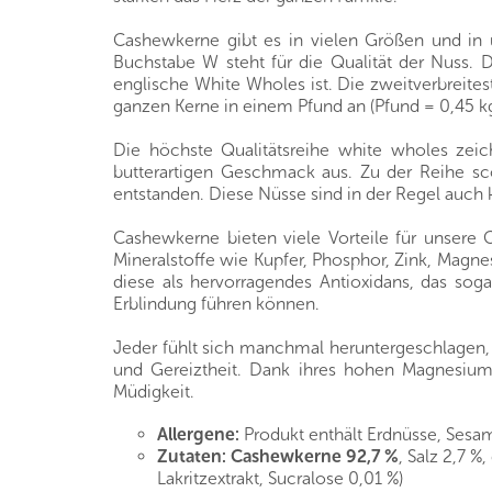
Cashewkerne gibt es in vielen Größen und in 
Buchstabe W steht für die Qualität der Nuss.
englische White Wholes ist. Die zweitverbreite
ganzen Kerne in einem Pfund an (Pfund = 0,45 kg
Die höchste Qualitätsreihe white wholes zei
butterartigen Geschmack aus. Zu der Reihe sc
entstanden. Diese Nüsse sind in der Regel auch 
Cashewkerne bieten viele Vorteile für unsere 
Mineralstoffe wie Kupfer, Phosphor, Zink, Magne
diese als hervorragendes Antioxidans, das so
Erblindung führen können.
Jeder fühlt sich manchmal heruntergeschlagen, 
und Gereiztheit. Dank ihres hohen Magnesiumg
Müdigkeit.
Allergene:
Produkt enthält Erdnüsse, Sesa
Zutaten:
Cashewkerne 92,7 %
, Salz 2,7 %
Lakritzextrakt, Sucralose 0,01 %)