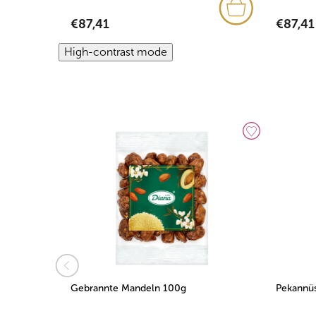
€87,41
€87,41
High-contrast mode
kg
Gebrannte Mandeln 100g
Pekannü