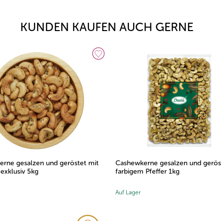
KUNDEN KAUFEN AUCH GERNE
 und geröstet mit
Cashewkerne gesalzen und geröstet mit
C
farbigem Pfeffer 1kg
f
Auf Lager
A