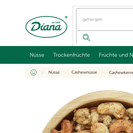
Zum
Inhalt
springen
Nüsse
Trockenfrüchte
Früchte und 
Startseite
Nüsse
Cashewnüsse
Cashewkerne 