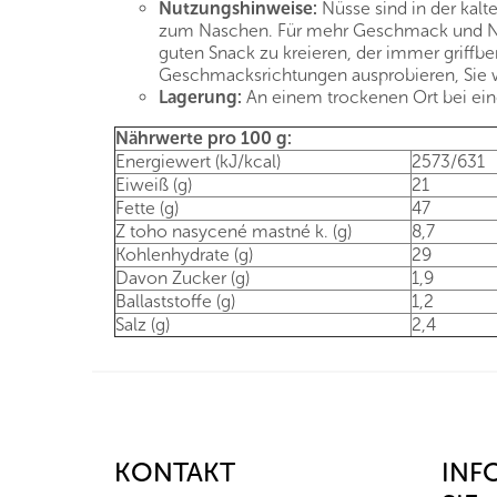
Nutzungshinweise:
Nüsse sind in der kalt
zum Naschen. Für mehr Geschmack und Näh
guten Snack zu kreieren, der immer griffb
Geschmacksrichtungen ausprobieren, Sie we
Lagerung:
An einem trockenen Ort bei eine
Nährwerte pro 100 g:
Energiewert (kJ/kcal)
2573/631
Eiweiß (g)
21
Fette (g)
47
Z toho nasycené mastné k. (g)
8,7
Kohlenhydrate (g)
29
Davon Zucker (g)
1,9
Ballaststoffe (g)
1,2
Salz (g)
2,4
F
u
ß
z
KONTAKT
INF
e