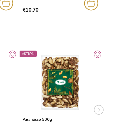
€10,70
€3,12
AKTION
Paranüsse 500g
Makadamianü