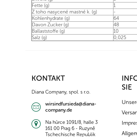
Fette (g)
1
Z toho nasycené mastné k. (g)
-
Kohlenhydrate (g)
64
Davon Zucker (g)
48
Ballaststoffe (g)
10
Salz (g)
0,025
F
u
ß
z
KONTAKT
INF
e
SIE
i
Diana Company, spol. s r.o.
l
e
Unser
wirsindfursieda@diana-
company.de
Versa
Na hůrce 1091/8, halle 3
Impre
161 00 Prag 6 - Ruzyně
Allge
Tschechische Republik