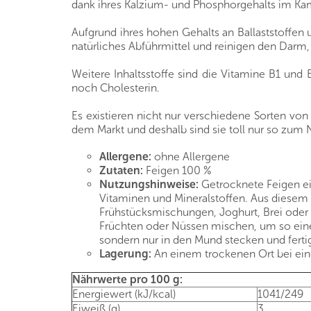
dank ihres Kalzium- und Phosphorgehalts im Kam
Aufgrund ihres hohen Gehalts an Ballaststoffen
natürliches Abführmittel und reinigen den Darm,
Weitere Inhaltsstoffe sind die Vitamine B1 un
noch Cholesterin.
Es existieren nicht nur verschiedene Sorten von
dem Markt und deshalb sind sie toll nur so zum N
Allergene:
ohne Allergene
Zutaten:
Feigen 100 %
Nutzungshinweise:
Getrocknete Feigen eig
Vitaminen und Mineralstoffen. Aus diesem G
Frühstücksmischungen, Joghurt, Brei oder
Früchten oder Nüssen mischen, um so eine 
sondern nur in den Mund stecken und ferti
Lagerung:
An einem trockenen Ort bei eine
Nährwerte pro 100 g:
Energiewert (kJ/kcal)
1041/249
Eiweiß (g)
3