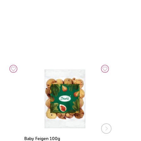
Baby Feigen 100g
Feigen natu