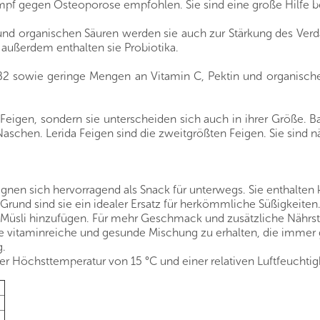
pf gegen Osteoporose empfohlen. Sie sind eine große Hilfe b
 und organischen Säuren werden sie auch zur Stärkung des Ve
 außerdem enthalten sie Probiotika.
d B2 sowie geringe Mengen an Vitamin C, Pektin und organisch
 Feigen, sondern sie unterscheiden sich auch in ihrer Größe. 
aschen. Lerida Feigen sind die zweitgrößten Feigen. Sie sind n
nen sich hervorragend als Snack für unterwegs. Sie enthalten 
rund sind sie ein idealer Ersatz für herkömmliche Süßigkeiten.
 Müsli hinzufügen. Für mehr Geschmack und zusätzliche Nährst
vitaminreiche und gesunde Mischung zu erhalten, die immer grif
g.
r Höchsttemperatur von 15 °C und einer relativen Luftfeuchtig