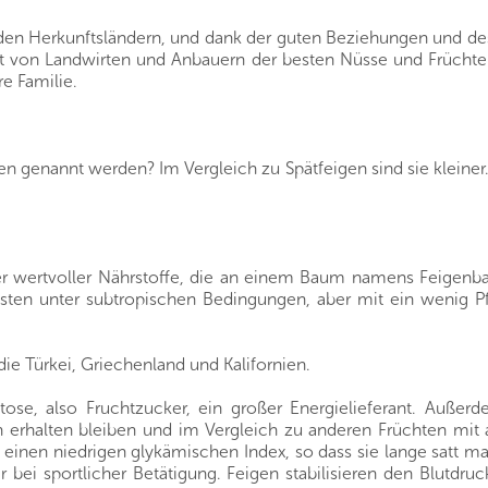
s den Herkunftsländern, und dank der guten Beziehungen und de
rekt von Landwirten und Anbauern der besten Nüsse und Frücht
re Familie.
en genannt werden? Im Vergleich zu Spätfeigen sind sie kleine
ller wertvoller Nährstoffe, die an einem Baum namens Feige
esten unter subtropischen Bedingungen, aber mit ein wenig P
e Türkei, Griechenland und Kalifornien.
tose, also Fruchtzucker, ein großer Energielieferant. Auße
n erhalten bleiben und im Vergleich zu anderen Früchten mit
einen niedrigen glykämischen Index, so dass sie lange satt ma
 bei sportlicher Betätigung. Feigen stabilisieren den Blutdr