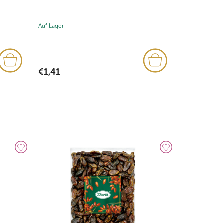
Auf Lager
Auf Lager
(2x)
€1,41
€8,37