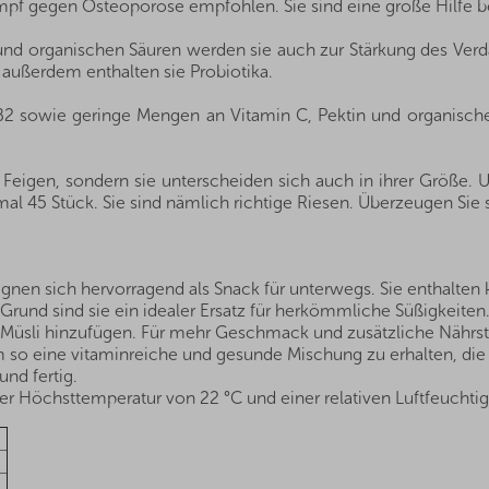
pf gegen Osteoporose empfohlen. Sie sind eine große Hilfe b
 und organischen Säuren werden sie auch zur Stärkung des Ve
 außerdem enthalten sie Probiotika.
d B2 sowie geringe Mengen an Vitamin C, Pektin und organisch
 Feigen, sondern sie unterscheiden sich auch in ihrer Größe. 
l 45 Stück. Sie sind nämlich richtige Riesen. Überzeugen Sie s
nen sich hervorragend als Snack für unterwegs. Sie enthalten 
rund sind sie ein idealer Ersatz für herkömmliche Süßigkeiten.
 Müsli hinzufügen. Für mehr Geschmack und zusätzliche Nährst
o eine vitaminreiche und gesunde Mischung zu erhalten, die im
nd fertig.
r Höchsttemperatur von 22 °C und einer relativen Luftfeuchtig