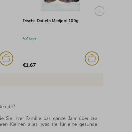
Frische Datteln Medjool 100g
Aprikosen g
100g
Auf Lager
Auf Lager
€1,67
€2,12
e gibt?
ie Sie Ihrer Familie das ganze Jahr über zur
hren Kleinen alles, was sie für eine gesunde