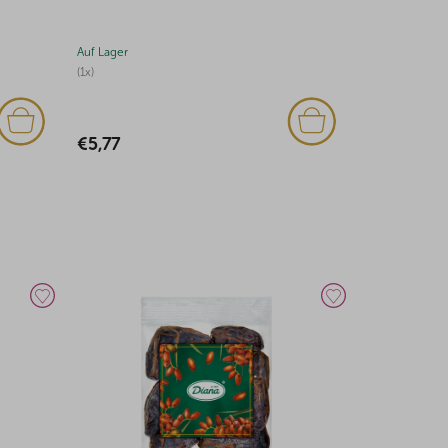
Auf Lager
Auf Lager
(1x)
(1x)
€5,77
€45,61