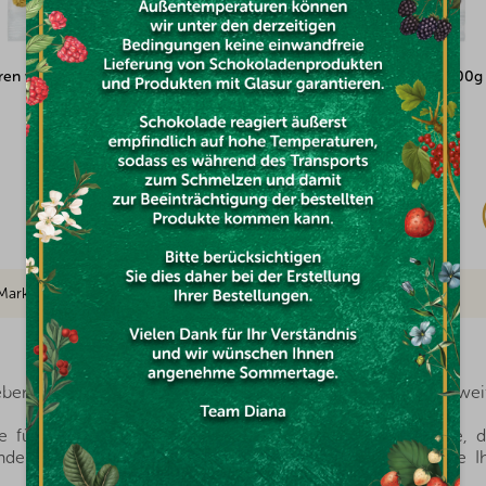
ren weiß 100g
Pflaumen entsteint Ashlock 100g
Auf Lager
€1,19
Marke
ben, wenn es doch so viele gesunde Lebensmittel in Reichweit
 für Vitamine, Mineralstoffe und andere wertvolle Stoffe, d
de Alternative zu Süßigkeiten und gleichzeitig geben sie I