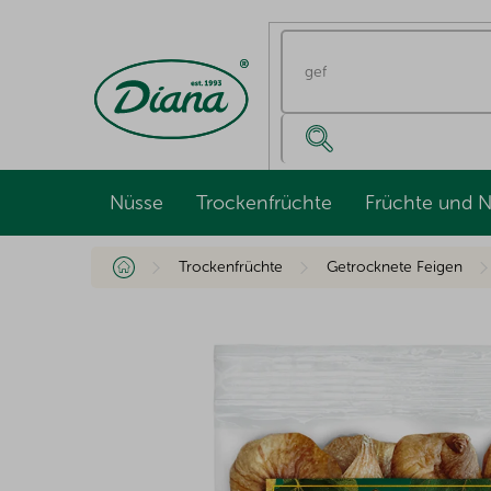
Zum
Inhalt
springen
Nüsse
Trockenfrüchte
Früchte und 
Startseite
Trockenfrüchte
Getrocknete Feigen