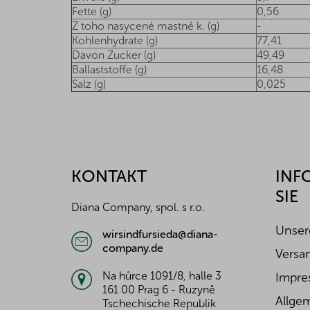
Fette (g)
0,56
Z toho nasycené mastné k. (g)
-
Kohlenhydrate (g)
77,41
Davon Zucker (g)
49,49
Ballaststoffe (g)
16,48
Salz (g)
0,025
F
u
ß
z
KONTAKT
INF
e
SIE
i
Diana Company, spol. s r.o.
l
e
Unser
wirsindfursieda@diana-
company.de
Versa
Na hůrce 1091/8, halle 3
Impre
161 00 Prag 6 - Ruzyně
Allge
Tschechische Republik