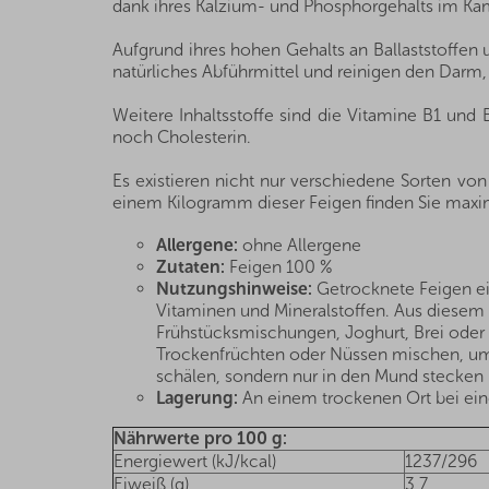
dank ihres Kalzium- und Phosphorgehalts im Kam
Aufgrund ihres hohen Gehalts an Ballaststoffen
natürliches Abführmittel und reinigen den Darm,
Weitere Inhaltsstoffe sind die Vitamine B1 un
noch Cholesterin.
Es existieren nicht nur verschiedene Sorten von
einem Kilogramm dieser Feigen finden Sie maxima
Allergene:
ohne Allergene
Zutaten:
Feigen 100 %
Nutzungshinweise:
Getrocknete Feigen eig
Vitaminen und Mineralstoffen. Aus diesem G
Frühstücksmischungen, Joghurt, Brei oder
Trockenfrüchten oder Nüssen mischen, um s
schälen, sondern nur in den Mund stecken u
Lagerung:
An einem trockenen Ort bei eine
Nährwerte pro 100 g:
Energiewert (kJ/kcal)
1237/296
Eiweiß (g)
3,7