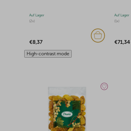
Auf Lager
Auf Lager
(2x)
(1x)
€8,37
€71,34
High-contrast mode