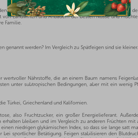
s den Herkunftsländern, und dank der guten Beziehungen und de
rekt von Landwirten und Anbauern der besten Nüsse und Frücht
re Familie.
en genannt werden? Im Vergleich zu Spätfeigen sind sie kleine
ller wertvoller Nährstoffe, die an einem Baum namens Feige
esten unter subtropischen Bedingungen, aber mit ein wenig P
e Türkei, Griechenland und Kalifornien.
tose, also Fruchtzucker, ein großer Energielieferant. Auße
n erhalten bleiben und im Vergleich zu anderen Früchten mit
einen niedrigen glykämischen Index, so dass sie lange satt ma
 bei sportlicher Betätigung. Feigen stabilisieren den Blutdr