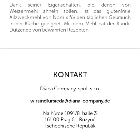
Dank seiner Eigenschaften, die denen von
Weizenmehl ähneln sollen, ist das glutenfreie
Allzweckmehl von Nomix für den täglichen Gebrauch
in der Küche geeignet. Mit dem Mehl hat der Kunde
Dutzende von bewährten Rezepten.
Allergene:
Produkt enthält Lupinen, Sojabohnen
a kann enthalten Glutenhaltiges Getreide
F
Zutaten:
Glutenfreie Weizenstärke,
u
Lupinenmehl
, Maismehl, Leinmehl, Zucker,
ß
Verdickungsmittel: Guarkernmehl,
Sojalecithin
,
z
KONTAKT
Backtriebmittel (E450, E500).
e
Nährwerte pro 100 g:
i
Diana Company, spol. s r.o.
Energiewert (kJ/kcal)
1448/341
l
Eiweiß (g)
6,2
e
wirsindfursieda@diana-company.de
Fette (g)
1,9
Z toho nasycené mastné k. (g)
0,3
Na hůrce 1091/8, halle 3
Kohlenhydrate (g)
71
161 00 Prag 6 - Ruzyně
Davon Zucker (g)
3,2
Tschechische Republik
Ballaststoffe (g)
7,4
Salz (g)
0,25