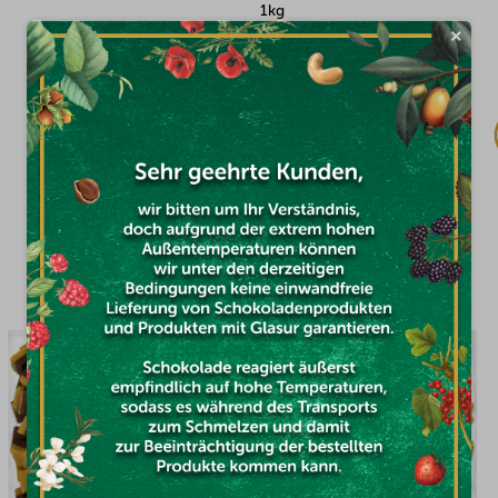
1kg
×
Auf Lager
€12,16
DAS KÖNNTE SIE INTERESSIEREN