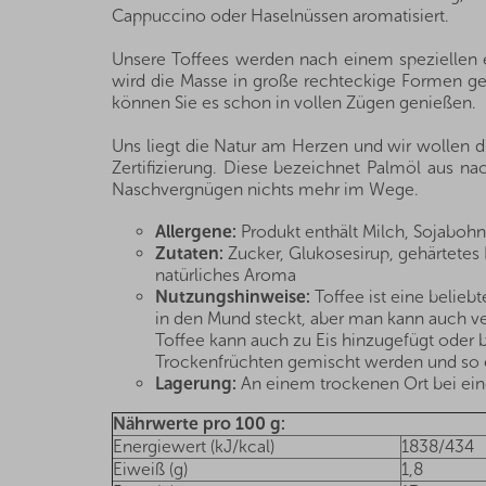
Cappuccino oder Haselnüssen aromatisiert.
Unsere Toffees werden nach einem speziellen 
wird die Masse in große rechteckige Formen geg
können Sie es schon in vollen Zügen genießen.
Uns liegt die Natur am Herzen und wir wollen 
Zertifizierung. Diese bezeichnet Palmöl aus nac
Naschvergnügen nichts mehr im Wege.
Allergene:
Produkt enthält Milch, Sojabohn
Zutaten:
Zucker, Glukosesirup, gehärtetes
natürliches Aroma
Nutzungshinweise:
Toffee ist eine belie
in den Mund steckt, aber man kann auch ve
Toffee kann auch zu Eis hinzugefügt ode
Trockenfrüchten gemischt werden und so ei
Lagerung:
An einem trockenen Ort bei eine
Nährwerte pro 100 g:
Energiewert (kJ/kcal)
1838/434
Eiweiß (g)
1,8