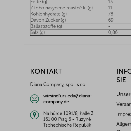
Fette (g)
13
Z toho nasycené mastné k. (g)
11
Kohlenhydrate (g)
78
Davon Zucker (g)
69
Ballaststoffe (g)
-
Salz (g)
0,86
F
u
ß
z
KONTAKT
INF
e
SIE
i
Diana Company, spol. s r.o.
l
e
Unser
wirsindfursieda@diana-
company.de
Versa
Na hůrce 1091/8, halle 3
Impre
161 00 Prag 6 - Ruzyně
Allge
Tschechische Republik