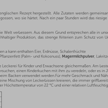
englischen Rezept hergestellt. Alle Zutaten werden gemein
ossen, wo sie härtet. Nach ein paar Stunden wird das riesige 
die Welt verbessern. Aus diesem Grund entsprechen alle in un
hhaltiger Produktion, das strenge Kriterien zum Schutz von Um
en a kann enthalten Eier, Erdnüsse, Schalenfrüchte
 Pflanzenfett (Palm- und Kokosnuss),
Magermilchpulver
, Lakritz
bte Leckerei für Kinder und Erwachsene gleichermaßen. Am best
rsuchen, einen Kinderkuchen mit ihm zu veredeln, oder es in J
r beim Backen verwendet werden.Für mehr Geschmack und Nähr
ne Mischung von Leckerbissen kreieren, die immer griffbereit 
r Höchsttemperatur von 22 °C und einer relativen Luftfeuchtig