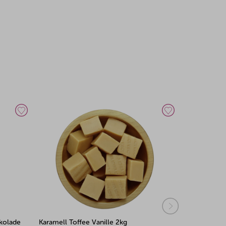
okolade
Karamell Toffee Vanille 2kg
Karamell To