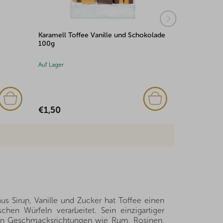
Karamell Toffee Vanille und Schokolade
Lakritzkreid
100g
Auf Lager
Auf Lager
(1x)
€1,50
€1,50
us Sirup, Vanille und Zucker hat Toffee einen
en Würfeln verarbeitet. Sein einzigartiger
nen Geschmacksrichtungen wie Rum, Rosinen,