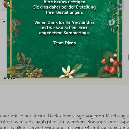
 Toffee Vanille und Schokolade
Pistazien-Nougat 100g
Auf Lager
€3,17
Marke
Süßware mit feiner Textur. Dank einer ausgewogenen Mischung a
ffee wird am häufigsten zu weichen Bonbons oder typisch
 es allein serviert wird, aber es wird oft mit verschiede