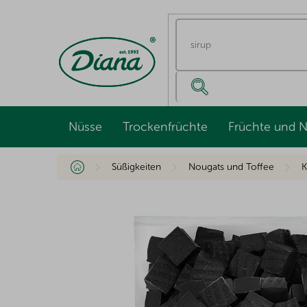
Zum
Inhalt
springen
Nüsse
Trockenfrüchte
Früchte und 
Startseite
Süßigkeiten
Nougats und Toffee
K