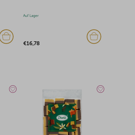
3,25kg
Auf Lager
Auf Lager
€16,78
€27,30