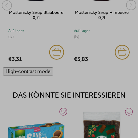
ere
Moštěnický Sirup Himbeere
Moštěnický Sirup
0,7l
Stachelbeere 0,7l
Auf Lager
Auf Lager
(1x)
(3x)
€3,83
€3,31
High-contrast mode
DAS KÖNNTE SIE INTERESSIEREN