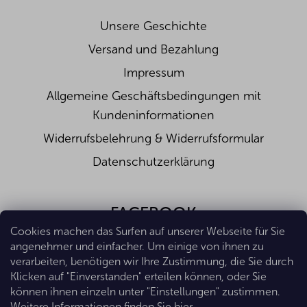
+25°C aufbewahren und vor direkter
Sonneneinstrahlung schützen. Nach dem Öffnen
Unsere Geschichte
innerhalb von 30 Tagen verbrauchen.
Versand und Bezahlung
Nährwerte pro 100 g:
Impressum
Energiewert (kJ/kcal)
1474/350
Eiweiß (g)
0,1
Allgemeine Geschäftsbedingungen mit
Fette (g)
0,1
Kundeninformationen
Z toho nasycené mastné k. (g)
0,1
Kohlenhydrate (g)
86,6
Widerrufsbelehrung & Widerrufsformular
Davon Zucker (g)
82,2
Datenschutzerklärung
Ballaststoffe (g)
-
Salz (g)
0,1
FACEBOOK
Cookies machen das Surfen auf unserer Webseite für Sie
angenehmer und einfacher. Um einige von ihnen zu
verarbeiten, benötigen wir Ihre Zustimmung, die Sie durch
Klicken auf "Einverstanden" erteilen können, oder Sie
können ihnen einzeln unter "Einstellungen" zustimmen.
Weitere Informationen finden Sie
hier
.