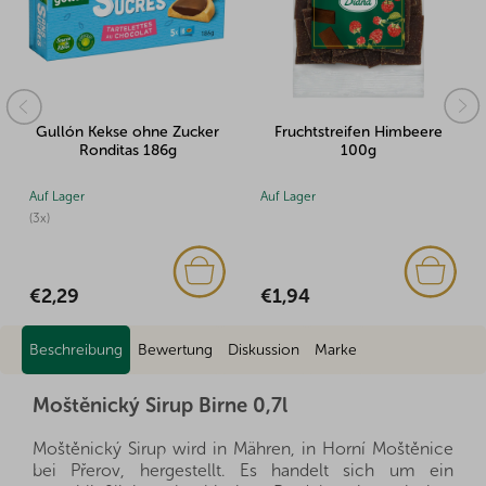
e ohne Zucker
Fruchtstreifen Himbeere
Diabetes Mi
as 186g
100g
Auf Lager
Auf Lager
€1,94
€3,04
Beschreibung
Bewertung
Diskussion
Marke
Moštěnický Sirup Birne 0,7l
Moštěnický Sirup wird in Mähren, in Horní Moštěnice
bei Přerov, hergestellt. Es handelt sich um ein