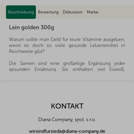
Beschreibung
Bewertung
Diskussion
Marke
Lein golden 300g
Warum sollte man Geld für teure Vitamine ausgeben,
wenn es doch so viele gesunde Lebensmittel in
Reichweite gibt?
Die Samen sind eine großartige Ergänzung jeder
gesunden Ernährung. Sie enthalten viel Eiweiß,
Vitamine, Mineralstoffe, Spurenelemente und Omega-
Fettsäuren und sind außerdem eine reichhaltige
F
Quelle für Ballaststoffe. Fügen Sie die Samen Ihrer
u
Küche hinzu und Sie werden angenehm überrascht
ß
sein.
z
KONTAKT
e
Wir importieren alle unsere Produkte direkt aus den
i
Herkunftsländern, und dank der guten Beziehungen
Diana Company, spol. s r.o.
l
und des fairen Umgangs mit unseren Lieferanten sind
wir oft in der Lage, exklusive Vertretungen direkt von
e
wirsindfursieda@diana-company.de