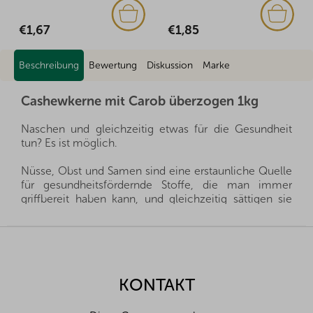
€1,67
€1,85
Beschreibung
Bewertung
Diskussion
Marke
Cashewkerne mit Carob überzogen 1kg
Naschen und gleichzeitig etwas für die Gesundheit
tun? Es ist möglich.
Nüsse, Obst und Samen sind eine erstaunliche Quelle
für gesundheitsfördernde Stoffe, die man immer
griffbereit haben kann, und gleichzeitig sättigen sie
hervorragend. Sie sind ein gesunder und schneller
Snack, man muss nur auswählen, welche Sorte für die
F
eigene Familie die richtige ist.
u
ß
Wir importieren alle unsere Nüsse direkt aus den
z
KONTAKT
Herkunftsländern, und dank der guten Beziehungen
e
und des fairen Umgangs mit unseren Lieferanten sind
i
wir oft in der Lage, exklusive Vertretungen direkt von