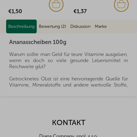
€1,50
€1,37
Beschreibung
Bewertung (2)
Diskussion
Marke
Ananasscheiben 100g
Warum sollte man Geld für teure Vitamine ausgeben,
wenn es doch so viele gesunde Lebensmittel in
Reichweite gibt?
Getrocknetes Obst ist eine hervorragende Quelle für
Vitamine, Mineralstoffe und andere wertvolle Stoffe,
die Sie Ihrer Familie das ganze Jahr über zur Verfügung
stellen können. Es ist eine gesunde Alternative zu
F
Süßigkeiten und gleichzeitig geben sie Ihren Kleinen
u
alles, was sie für eine gesunde Entwicklung brauchen.
ß
z
KONTAKT
Wir importieren alle unsere Produkte direkt aus den
e
Herkunftsländern, und dank der guten Beziehungen
i
und des fairen Umgangs mit unseren Lieferanten sind
Diana Company, spol. s r.o.