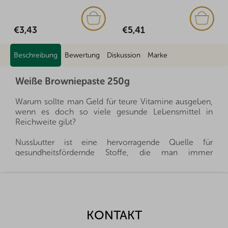
€3,43
€5,41
Beschreibung
Bewertung
Diskussion
Marke
Weiße Browniepaste 250g
Warum sollte man Geld für teure Vitamine ausgeben,
wenn es doch so viele gesunde Lebensmittel in
Reichweite gibt?
Nussbutter ist eine hervorragende Quelle für
gesundheitsfördernde Stoffe, die man immer
griffbereit haben kann, und sie ist gleichzeitig auch
sehr sättigend. Sie ist ein gesunder und schneller
F
Snack, eignet sich hervorragend für Desserts, zum
u
Kochen und schmeckt hervorragend als Aufstrich auf
ß
Crackern. Wählen Sie einfach nur den richtigen
z
KONTAKT
Geschmack für Ihre Familie.
e