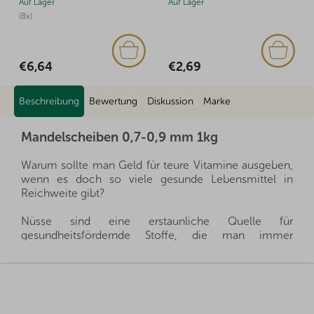
Auf Lager
Auf Lager
(1x)
€2,69
€2,73
Beschreibung
Bewertung
Diskussion
Marke
Mandelscheiben 0,7-0,9 mm 1kg
Warum sollte man Geld für teure Vitamine ausgeben,
wenn es doch so viele gesunde Lebensmittel in
Reichweite gibt?
Nüsse sind eine erstaunliche Quelle für
gesundheitsfördernde Stoffe, die man immer
griffbereit haben kann, und gleichzeitig sättigen sie
hervorragend. Sie sind ein gesunder und schneller
F
Snack, man muss nur auswählen, welche Nüsse für
u
die eigene Familie die richtigen sind.
ß