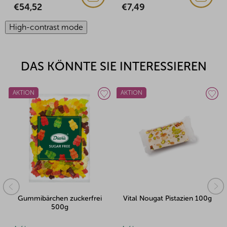
€7,49
€13,26
High-contrast mode
DAS KÖNNTE SIE INTERESSIEREN
AKTION
AKTION
uckerfrei
Vital Nougat Pistazien 100g
Erdbeere gan
gefriergetrocknet