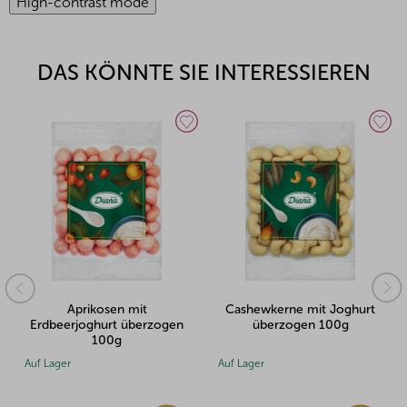
High-contrast mode
DAS KÖNNTE SIE INTERESSIEREN
it
Cashewkerne mit Joghurt
Rosinen mit Joghu
berzogen
überzogen 100g
überzogen 100g
Auf Lager
Auf Lager