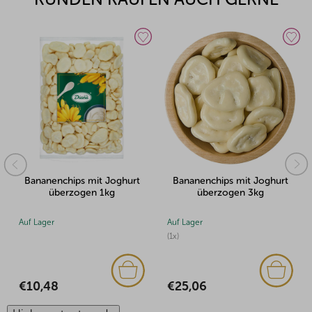
ps mit Joghurt
Bananenchips mit Joghurt
Bananenchips 
zogen 1kg
überzogen 3kg
überzoge
Auf Lager
Auf Lager
(1x)
€6,43
€25,06