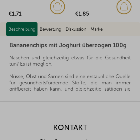
€1,85
€1,71
Beschreibung
Bewertung
Diskussion
Marke
Bananenchips mit Joghurt überzogen 100g
Naschen und gleichzeitig etwas für die Gesundheit
tun? Es ist möglich.
Nüsse, Obst und Samen sind eine erstaunliche Quelle
für gesundheitsfördernde Stoffe, die man immer
griffbereit haben kann, und gleichzeitig sättigen sie
hervorragend. Sie sind ein gesunder und schneller
Snack, man muss nur auswählen, welche Sorte für die
F
eigene Familie die richtige ist.
u
ß
Wir importieren alle unsere Nüsse direkt aus den
z
KONTAKT
Herkunftsländern, und dank der guten Beziehungen
e
und des fairen Umgangs mit unseren Lieferanten sind
i
wir oft in der Lage, exklusive Vertretungen direkt von