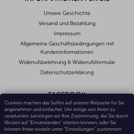
Fette (g)
-
Z toho nasycené mastné k. (g)
-
Unsere Geschichte
Kohlenhydrate (g)
-
Davon Zucker (g)
-
Versand und Bezahlung
Ballaststoffe (g)
-
Salz (g)
-
Impressum
Allgemeine Geschäftsbedingungen mit
Kundeninformationen
Widerrufsbelehrung & Widerrufsformular
Datenschutzerklärung
FACEBOOK
Cookies machen das Surfen auf unserer Webseite für Sie
angenehmer und einfacher. Um einige von ihnen zu
verarbeiten, benötigen wir Ihre Zustimmung, die Sie durch
Klicken auf "Einverstanden" erteilen können, oder Sie
können ihnen einzeln unter "Einstellungen" zustimmen.