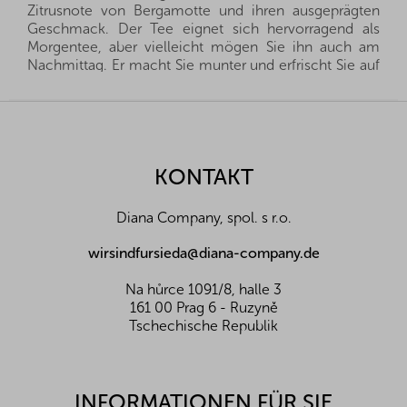
Zitrusnote von Bergamotte und ihren ausgeprägten
Geschmack. Der Tee eignet sich hervorragend als
Morgentee, aber vielleicht mögen Sie ihn auch am
Nachmittag. Er macht Sie munter und erfrischt Sie auf
britische Art. Probieren Sie ihn mit einer Scheibe
Zitrone. Für diese Mischung haben unsere Teemeister
F
sorgfältig die richtige Kombination von Tees aus
u
Ostafrika und Indien ausgewählt. Die Basis bilden
ß
Qualitätsblätter von kenianischen Teebäumen, die
z
KONTAKT
dem Getränk seinen lebendigen und erfrischenden
e
Geschmack verleihen. Unser spezielles Bergamotte-
i
Aroma bereichert den Tee mit einem exotischen
Diana Company, spol. s r.o.
l
Zitrusaroma.
e
wirsindfursieda@diana-company.de
Allergene:
ohne Allergene
Zutaten:
Schwarzer Tee mit Bergamotte
Na hůrce 1091/8, halle 3
aromatisiert
161 00 Prag 6 - Ruzyně
Lagerung:
Trocken lagern, vor Wärme schützen
Tschechische Republik
Nährwerte pro 100 g:
Energiewert (kJ/kcal)
-
Eiweiß (g)
-
INFORMATIONEN FÜR SIE