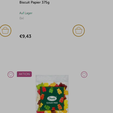
Biscuit Papier 375g
Zucker 245g
Auf Lager
Auf Lager
(1x)
(6x)
€9,43
€1,37
AKTION