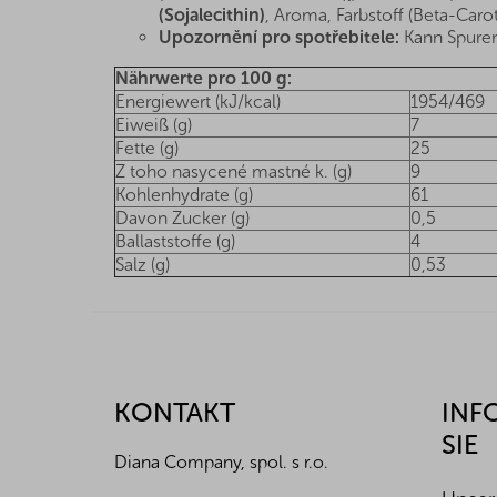
(Sojalecithin)
, Aroma, Farbstoff (Beta-Carot
Upozornění pro spotřebitele:
Kann Spuren
Nährwerte pro 100 g:
Energiewert (kJ/kcal)
1954/469
Eiweiß (g)
7
Fette (g)
25
Z toho nasycené mastné k. (g)
9
Kohlenhydrate (g)
61
Davon Zucker (g)
0,5
Ballaststoffe (g)
4
Salz (g)
0,53
F
u
ß
z
KONTAKT
INF
e
SIE
i
Diana Company, spol. s r.o.
l
e