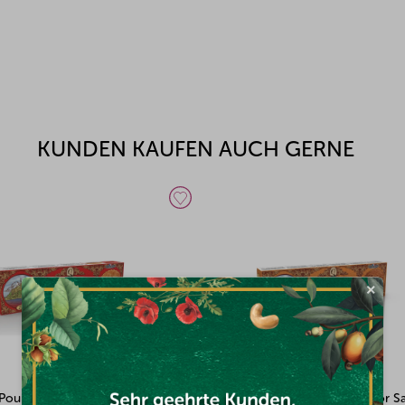
KUNDEN KAUFEN AUCH GERNE
×
Poulard Pure butter biscuit
La Mére Poulard Etui Collector S