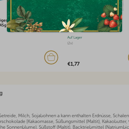
igestive Vollkornkekse ohne
Mini-Früchte zuckerfrei 100g
245g
Auf Lager
(2x)
€1,77
g
Getreide, Milch, Sojabohnen a kann enthalten Erdnüsse, Schalen
erschokolade [Kakaomasse, Süßungsmittel (Maltit), Kakaobutter,
che Sonnenblume), Süßstoff (Maltit), Backtriebmittel (Natriumbic