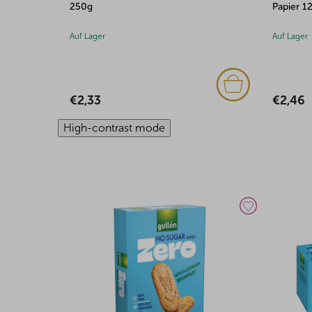
250g
Papier 1
Auf Lager
Auf Lager
€2,33
€2,46
High-contrast mode