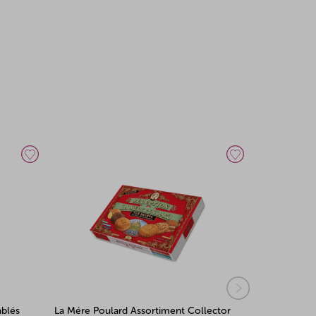
ablés
La Mére Poulard Assortiment Collector
Gullón Dige