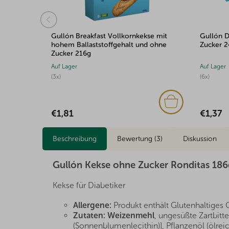
hokolade
Gullón Breakfast Vollkornkekse mit
Gullón D
hohem Ballaststoffgehalt und ohne
Zucker 
Zucker 216g
Auf Lager
Auf Lager
(3x)
(6x)
€1,81
€1,37
Beschreibung
Bewertung (3)
Diskussion
Gullón Kekse ohne Zucker Ronditas 186
Kekse für Diabetiker
Allergene:
Produkt enthält Glutenhaltiges 
Zutaten:
Weizenmehl
, ungesüßte Zartbitt
(Sonnenblumenlecithin)], Pflanzenöl (ölrei