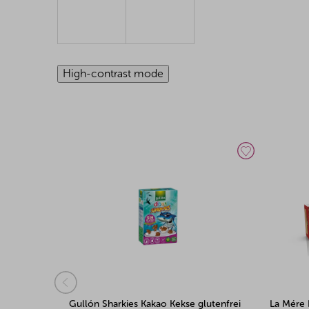
High-contrast mode
hokolade
Gullón Sharkies Kakao Kekse glutenfrei
La Mére 