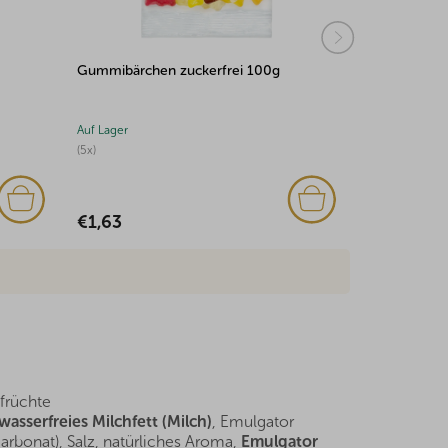
Gummibärchen zuckerfrei 100g
Datteln ents
Auf Lager
Auf Lager
(5x)
(7x)
€1,63
€3,00
früchte
wasserfreies Milchfett (Milch)
, Emulgator
arbonat), Salz, natürliches Aroma,
Emulgator