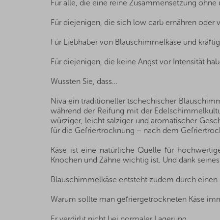
Für alle, die eine reine Zusammensetzung ohne u
Für diejenigen, die sich low carb ernähren oder
Für Liebhaber von Blauschimmelkäse und kräfti
Für diejenigen, die keine Angst vor Intensität 
Wussten Sie, dass…
Niva ein traditioneller tschechischer Blauschimm
während der Reifung mit der Edelschimmelkultur 
würziger, leicht salziger und aromatischer Gesc
für die Gefriertrocknung – nach dem Gefriertrock
Käse ist eine natürliche Quelle für hochwertig
Knochen und Zähne wichtig ist. Und dank seines 
Blauschimmelkäse entsteht zudem durch einen ko
Warum sollte man gefriergetrockneten Käse imme
Er verdirbt nicht bei normaler Lagerung.