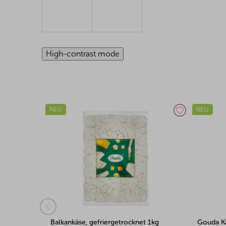
High-contrast mode
NEU
NEU
 1kg
Gouda Käse, gefriergetrocknet 1kg
Edamer K