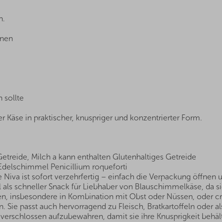
n.
fnen
 sollte
ter Käse in praktischer, knuspriger und konzentrierter Form.
Getreide, Milch a kann enthalten Glutenhaltiges Getreide
 Edelschimmel Penicillium roqueforti
 Niva ist sofort verzehrfertig – einfach die Verpackung öffnen 
 als schneller Snack für Liebhaber von Blauschimmelkäse, da s
den, insbesondere in Kombination mit Obst oder Nüssen, oder 
 Sie passt auch hervorragend zu Fleisch, Bratkartoffeln oder 
verschlossen aufzubewahren, damit sie ihre Knusprigkeit behält