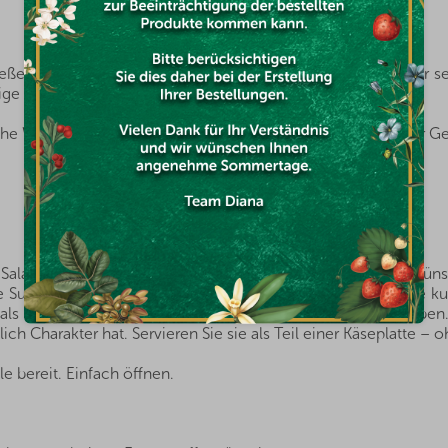
ließend unter niedrigem Druck entwässert. Dadurch behält er 
ige Textur.
 Würze und leichte Schärfe noch besser zur Geltung. Der Gesc
en Salat, wenn Sie einen ausgeprägten Geschmackskontrast wüns
 Suppe, um ihr eine pikante Note zu verleihen. Streuen Sie k
n als Snack bereit, wenn Sie Lust auf etwas Intensiveres habe
ch Charakter hat. Servieren Sie sie als Teil einer Käseplatte –
le bereit. Einfach öffnen.