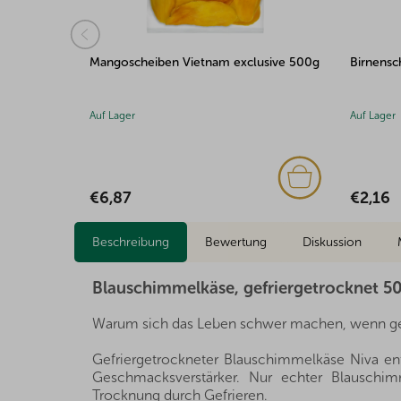
usive 500g
Birnenscheiben gefriergetrocknet 30g
Saure Fr
100g
Auf Lager
Auf Lager
€2,16
€1,85
Beschreibung
Bewertung
Diskussion
Blauschimmelkäse, gefriergetrocknet 5
Warum sich das Leben schwer machen, wenn ges
Gefriergetrockneter Blauschimmelkäse Niva enth
Geschmacksverstärker. Nur echter Blauschi
Trocknung durch Gefrieren.