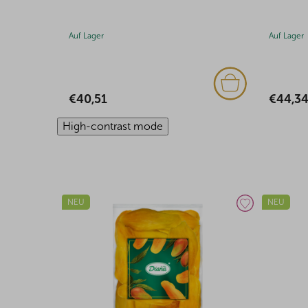
Auf Lager
Auf Lager
€44,34
€39,41
High-contrast mode
NEU
NEU