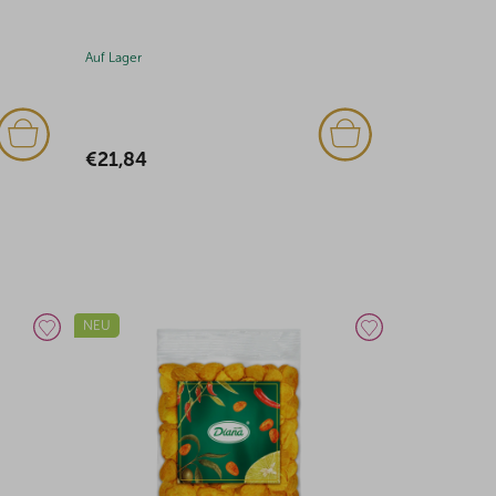
1kg
Auf Lager
Auf Lager
€48,26
€49,67
TIPP
AKTION