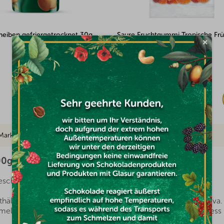
uchtgummi Tropische Früchte
Mandeln gesalzen und geröstet mi
×
und Limette Valencia 100g
Auf Lager
€2,91
Marke
00g
chickt verarbeitete hochwertige Zutaten ausreichen?
ält nur eine Zutat – Käse vom Typ Blauschimmelkäse Niva. Ke
mmelkäse, der einem schonenden Gefriertrocknungsprozess