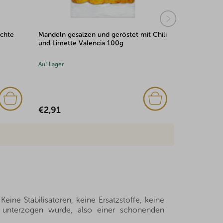
t Chili
Frische Datteln Mazafati min. 500g
YOYO Bear M
20 g
Auf Lager
Auf Lager
(7x)
€2,56
€3,00
ine Stabilisatoren, keine Ersatzstoffe, keine
 unterzogen wurde, also einer schonenden