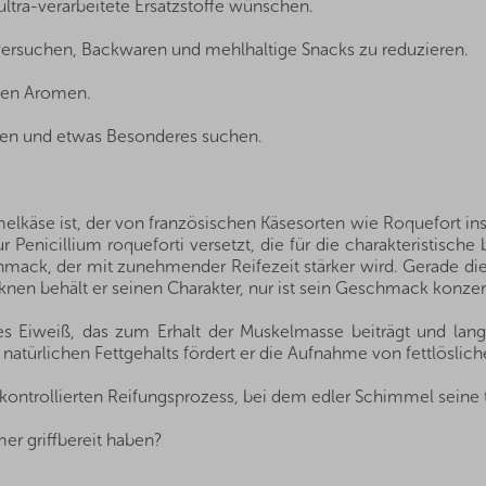
ltra-verarbeitete Ersatzstoffe wünschen.
 versuchen, Backwaren und mehlhaltige Snacks zu reduzieren.
gen Aromen.
haben und etwas Besonderes suchen.
elkäse ist, der von französischen Käsesorten wie Roquefort inspi
Penicillium roqueforti versetzt, die für die charakteristische 
hmack, der mit zunehmender Reifezeit stärker wird. Gerade die
nen behält er seinen Charakter, nur ist sein Geschmack konzent
es Eiweiß, das zum Erhalt der Muskelmasse beiträgt und lange
natürlichen Fettgehalts fördert er die Aufnahme von fettlöslic
ntrollierten Reifungsprozess, bei dem edler Schimmel seine t
r griffbereit haben?