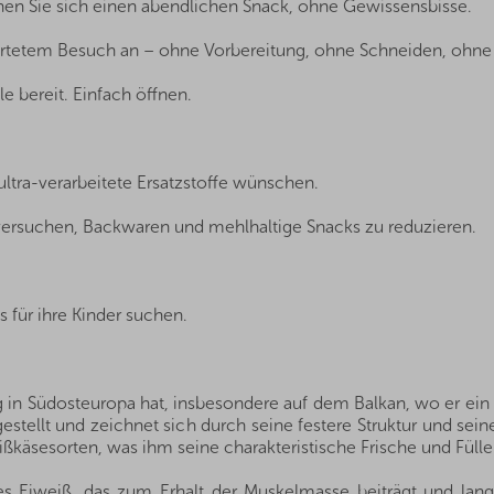
nen Sie sich einen abendlichen Snack, ohne Gewissensbisse.
wartetem Besuch an – ohne Vorbereitung, ohne Schneiden, ohne 
le bereit. Einfach öffnen.
ltra-verarbeitete Ersatzstoffe wünschen.
 versuchen, Backwaren und mehlhaltige Snacks zu reduzieren.
 für ihre Kinder suchen.
.
 in Südosteuropa hat, insbesondere auf dem Balkan, wo er ein tr
estellt und zeichnet sich durch seine festere Struktur und se
ißkäsesorten, was ihm seine charakteristische Frische und Fülle 
es Eiweiß, das zum Erhalt der Muskelmasse beiträgt und lange