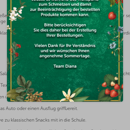
ließend unter niedrigem Druck entwässert. Dadurch behält er 
ige Textur.
klassischem Käse. Und das Ergebnis? Ein Käse, der nicht verdi
n Salat, wenn Sie Knusprigkeit wünschen, aber auf Low Carb acht
 Textur und einen geschmacklichen Kontrast hinzu.
eren über Pasta oder gebackenes Gemüse.
das Auto oder einen Ausflug griffbereit.
ive zu klassischen Snacks mit in die Schule.