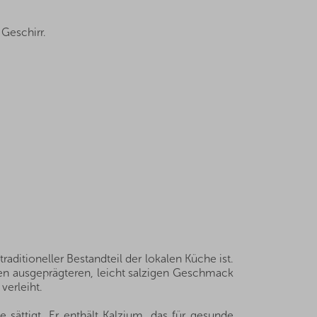
Geschirr.
aditioneller Bestandteil der lokalen Küche ist.
inen ausgeprägteren, leicht salzigen Geschmack
verleiht.
 sättigt. Er enthält Kalzium, das für gesunde