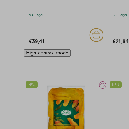
Auf Lager
Auf Lager
€21,84
€19,51
High-contrast mode
NEU
NEU