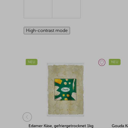
High-contrast mode
NEU
NEU
et 1kg
Gouda Käse, gefriergetrocknet 500g
Edamer K