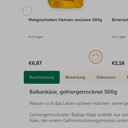
usive 500g
Birnenscheiben gefriergetrocknet 30g
Saure Fr
100g
Auf Lager
Auf Lager
€2,16
€1,85
Beschreibung
Bewertung
Diskussion
Balkankäse, gefriergetrocknet 500g
Warum sich das Leben schwer machen, wenn ges
Gefriergetrockneter Balkan-Käse enthält nur ein
Käse, der einem Gefriertrocknungsprozess unte