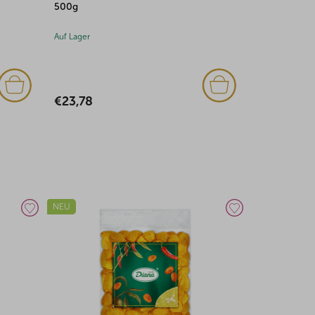
Auf Lager
Auf Lager
€40,51
€44,34
TIPP
AKTION