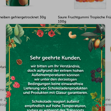
uchtgummi Tropische Früchte
Mandeln gesalzen und geröstet mi
und Limette Valencia 100g
×
Auf Lager
€2,91
Marke
chickt verarbeitete hochwertige Zutaten ausreichen?
e Zutat – Käse. Keine Stabilisatoren, keine Ersatzstoffe, kei
rzogen wurde, also einer schonenden Trocknung durch Gefriere