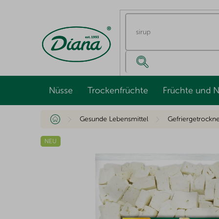
Zum
Inhalt
springen
Nüsse
Trockenfrüchte
Früchte und 
Startseite
Gesunde Lebensmittel
Gefriergetrockn
NEU