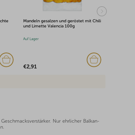
t Chili
Frische Datteln Mazafati min. 500g
YOYO Bear M
20 g
Auf Lager
Auf Lager
(7x)
€2,56
€3,00
ne Geschmacksverstärker. Nur ehrlicher Balkan-
n.