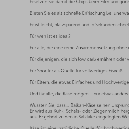
Ersetzen Sie damit die Chips beim Film und gön
Bieten Sie es als schnelle Erfrischung bei uner
Er ist leicht, platzsparend und in Sekundenschnel
Für wen ist es ideal?
Für alle, die eine reine Zusammensetzung ohne u
Für diejenigen, die sich low carb ernähren oder
Für Sportler als Quelle für vollwertiges Eiweiß.
Für Eltern, die etwas Einfaches und Hochwertiges
Und für alle, die Käse mögen – nur etwas anders
Wussten Sie, dass... Balkan-Käse seinen Ursprung
Er wird aus Kuh-, Schafs- oder Ziegenmilch herg
aus. Er gehört zu den in Salzlake eingelegten We
Käse ist eine natürliche Quelle für hochwertig