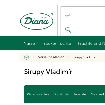
Zum
Inhalt
springen
Nüsse
Trockenfrüchte
Früchte und 
Startseite
Verkaufte Marken
Sirupy Vladimír
Sirupy Vladimír
P
r
Wir empfehlen
Günstigste
Teuerste
Meistverk
o
d