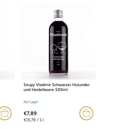
Sirupy Vladimír Schwarzer Holunder
und Heidelbeere 500ml
Auf Lager
€7,89
Verkaufspreis:
€15,78 / 1 l