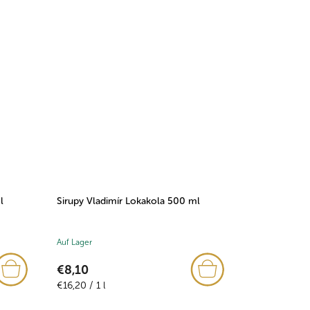
l
Sirupy Vladimír Lokakola 500 ml
Auf Lager
€8,10
Verkaufspreis:
€16,20 / 1 l