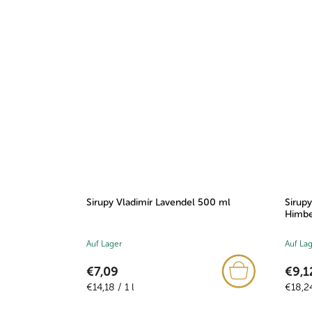
Sirupy Vladimír Lavendel 500 ml
Sirupy
Himbe
Auf Lager
Auf La
€7,09
€9,1
Verkaufspreis:
Verkau
€14,18 / 1 l
€18,24