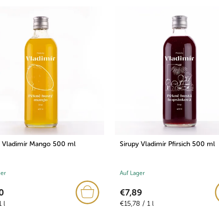
y Vladimír Mango 500 ml
Sirupy Vladimír Pfirsich 500 ml
ger
Auf Lager
0
€7,89
fspreis:
Verkaufspreis:
 l
€15,78 / 1 l