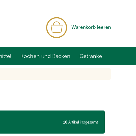
WARENKORB
Warenkorb leeren
ittel
Kochen und Backen
Getränke
10
Artikel insgesamt