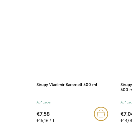
Sirupy Vladimír Karamell 500 ml
Sirup
500 m
Auf Lager
Auf La
€7,58
€7,0
Verkaufspreis:
Verkau
€15,16 / 1 l
€14,08