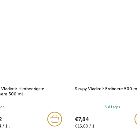
 Vladimir Himbeerigste
Sirupy Vladimír Erdbeere 500 m
ere 500 ml
ger
Die
Auf Lager
durchschnittliche
2
€7,84
Produktbewertung
fspreis:
Verkaufspreis:
 / 1 l
ist
€15,68 / 1 l
5,0