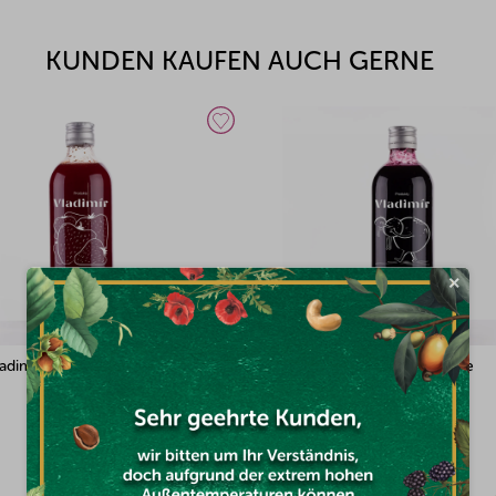
KUNDEN KAUFEN AUCH GERNE
×
ladimír Erdbeere 500 ml
Sirupy Vladimír Blaubeerigeste
Blaubeere 500 ml
Auf Lager