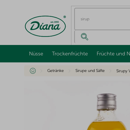
Zum
Inhalt
springen
Nüsse
Trockenfrüchte
Früchte und 
Startseite
Getränke
Sirupe und Säfte
Sirupy