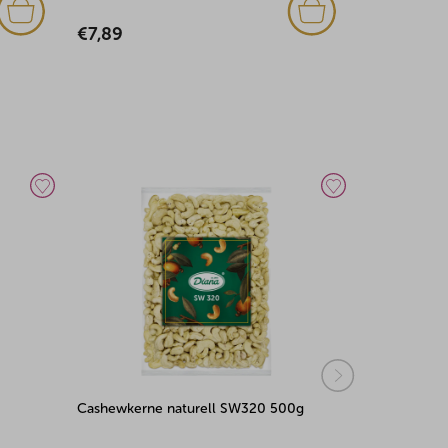
€7,89
€8,10
Cashewkerne naturell SW320 500g
Twist Mix 5