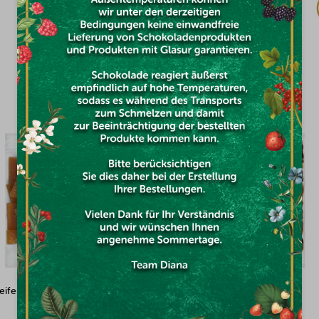
€8,50
DAS KÖNNTE SIE INTERESSIEREN
reifen Mango 100g
Datteln entsteint 500g