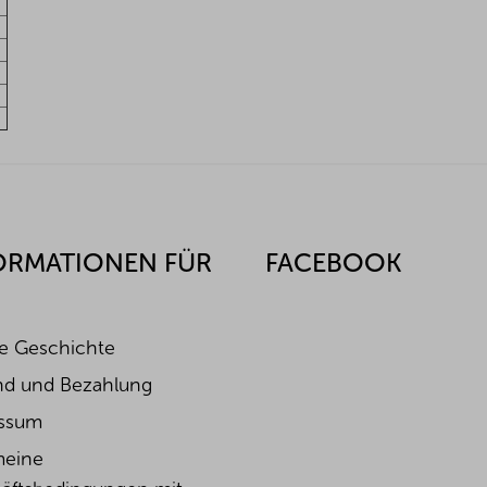
-
-
-
-
-
-
ORMATIONEN FÜR
FACEBOOK
e Geschichte
nd und Bezahlung
ssum
meine