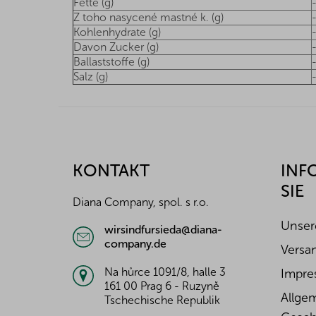
Fette (g)
Z toho nasycené mastné k. (g)
Kohlenhydrate (g)
Davon Zucker (g)
Ballaststoffe (g)
Salz (g)
F
u
ß
z
KONTAKT
INF
e
SIE
i
Diana Company, spol. s r.o.
l
e
Unser
wirsindfursieda@diana-
company.de
Versa
Na hůrce 1091/8, halle 3
Impre
161 00 Prag 6 - Ruzyně
Allge
Tschechische Republik