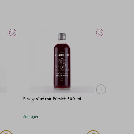
Sirupy Vladimír Pfirsich 500 ml
Sirupy Vlad
Auf Lager
Auf Lager