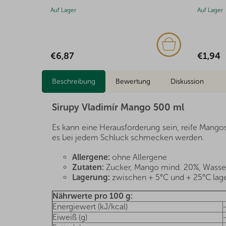
Auf Lager
Auf Lager
€6,87
€1,94
Beschreibung
Bewertung
Diskussion
Sirupy Vladimír Mango 500 ml
Es kann eine Herausforderung sein, reife Mangos im
es bei jedem Schluck schmecken werden.
Allergene:
ohne Allergene
Zutaten:
Zucker, Mango mind. 20%, Wasser
Lagerung:
zwischen + 5°C und + 25°C lag
Nährwerte pro 100 g:
Energiewert (kJ/kcal)
Eiweiß (g)