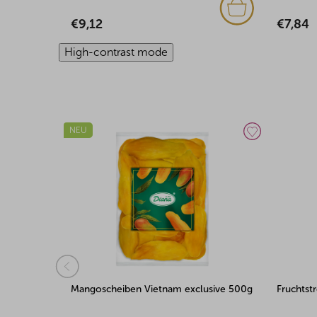
€9,12
€7,84
High-contrast mode
NEU
Mangoscheiben Vietnam exclusive 500g
Fruchtst