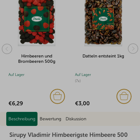
Himbeeren und
Datteln entsteint 1kg
M
Brombeeren 500g
Auf Lager
Auf Lager
Auf 
(7x)
(2x)
€6,29
€3,00
€1,
Beschreibung
Bewertung
Diskussion
Sirupy Vladimir Himbeerigste Himbeere 500