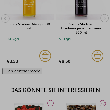
dimír Mango 500
Sirupy Vladimír
Moštěnický Sir
ml
Blaubeerigeste Blaubeere
Himbee
500 ml
Auf Lager
Auf Lager
(1x)
€8,50
€9,73
High-contrast mode
DAS KÖNNTE SIE INTERESSIEREN