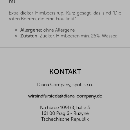
ml
Extra dicker Himbeersirup. Kurz gesagt, das sind "Die
roten Beeren, die eine Frau liebt".
Allergene:
ohne Allergene
Zutaten:
Zucker, Himbeeren min. 25%, Wasser,
Zitronensäure
Lagerung:
zwischen + 5°C und + 25°C lagern
F
u
Nährwerte pro 100 g:
ß
Energiewert (kJ/kcal)
-
z
KONTAKT
Eiweiß (g)
-
e
Fette (g)
-
i
Z toho nasycené mastné k. (g)
-
Diana Company, spol. s r.o.
l
Kohlenhydrate (g)
-
e
Davon Zucker (g)
-
wirsindfursieda@diana-company.de
Ballaststoffe (g)
-
Salz (g)
-
Na hůrce 1091/8, halle 3
161 00 Prag 6 - Ruzyně
Tschechische Republik