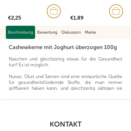
€2,25
€1,89
Beschreibung
Bewertung
Diskussion
Marke
Cashewkerne mit Joghurt überzogen 100g
Naschen und gleichzeitig etwas für die Gesundheit
tun? Es ist möglich.
Nüsse, Obst und Samen sind eine erstaunliche Quelle
für gesundheitsfördernde Stoffe, die man immer
griffbereit haben kann, und gleichzeitig sättigen sie
hervorragend. Sie sind ein gesunder und schneller
Snack, man muss nur auswählen, welche Sorte für die
F
eigene Familie die richtige ist.
u
ß
Wir importieren alle unsere Nüsse direkt aus den
z
KONTAKT
Herkunftsländern, und dank der guten Beziehungen
e
und des fairen Umgangs mit unseren Lieferanten sind