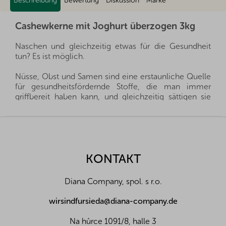
Beschreibung
Bewertung
Diskussion
Marke
Cashewkerne mit Joghurt überzogen 3kg
Naschen und gleichzeitig etwas für die Gesundheit
tun? Es ist möglich.
Nüsse, Obst und Samen sind eine erstaunliche Quelle
für gesundheitsfördernde Stoffe, die man immer
griffbereit haben kann, und gleichzeitig sättigen sie
hervorragend. Sie sind ein gesunder und schneller
Snack, man muss nur auswählen, welche Sorte für die
F
eigene Familie die richtige ist.
u
ß
Wir importieren alle unsere Nüsse direkt aus den
z
KONTAKT
Herkunftsländern, und dank der guten Beziehungen
e
und des fairen Umgangs mit unseren Lieferanten sind
i
wir oft in der Lage, exklusive Vertretungen direkt von
Diana Company, spol. s r.o.
l
Landwirten und Anbauern der besten Nüsse und
Früchte aus der ganzen Welt zu erhalten. Aus diesem
e
wirsindfursieda@diana-company.de
Grund liefern wir die besten Waren für Sie und Ihre
Familie.
Na hůrce 1091/8, halle 3