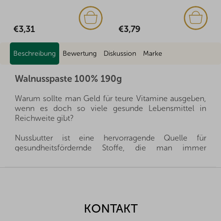
€3,79
€2,25
Beschreibung
Bewertung
Diskussion
Marke
Walnusspaste 100% 190g
Warum sollte man Geld für teure Vitamine ausgeben,
wenn es doch so viele gesunde Lebensmittel in
Reichweite gibt?
Nussbutter ist eine hervorragende Quelle für
gesundheitsfördernde Stoffe, die man immer
griffbereit haben kann, und sie ist gleichzeitig auch
sehr sättigend. Sie ist ein gesunder und schneller
F
Snack, eignet sich hervorragend für Desserts, zum
u
Kochen und schmeckt hervorragend als Aufstrich auf
ß
Crackern. Wählen Sie einfach nur den richtigen
z
KONTAKT
Geschmack für Ihre Familie.
e