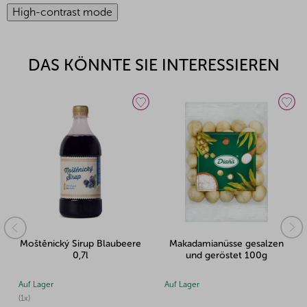
High-contrast mode
DAS KÖNNTE SIE INTERESSIEREN
ý Sirup Blaubeere
Makadamianüsse gesalzen
Gebrannte 
0,7l
und geröstet 100g
Auf Lager
Auf Lager