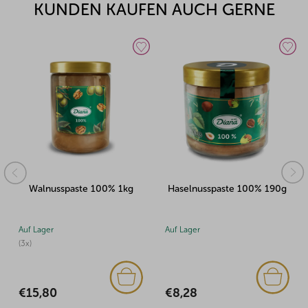
KUNDEN KAUFEN AUCH GERNE
Walnusspaste 100% 1kg
Haselnusspaste 100% 190g
Pi
Auf Lager
Auf Lager
Auf 
3x)
(1x)
€8,28
€15,80
€1