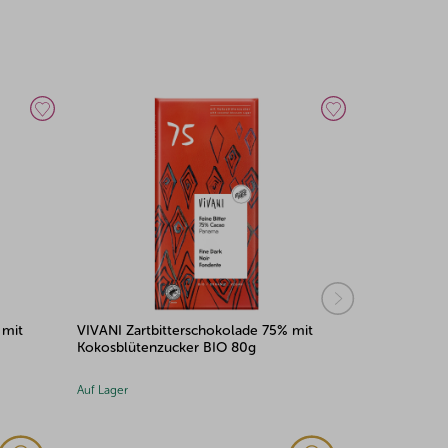
 mit
VIVANI Weiße Schokolade mit Vanille
VIVANI Voll
BIO 80g
Karamell un
Auf Lager
Auf Lager