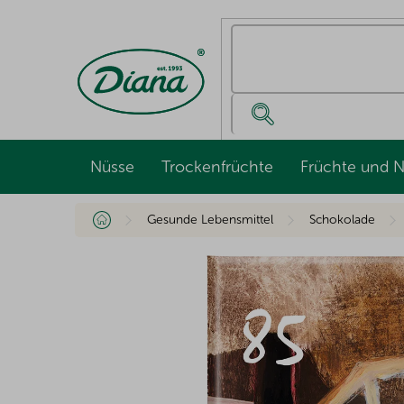
Zum
Inhalt
springen
Nüsse
Trockenfrüchte
Früchte und 
Startseite
Gesunde Lebensmittel
Schokolade