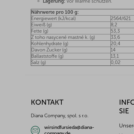
Lagerung:
Vor Wärme schützen.
Nährwerte pro 100 g:
Energiewert (kJ/kcal)
2564/621
Eiweiß (g)
8,2
Fette (g)
53,3
Z toho nasycené mastné k. (g)
33,6
Kohlenhydrate (g)
20,4
Davon Zucker (g)
14
Ballaststoffe (g)
13,1
Salz (g)
0,02
F
u
ß
z
KONTAKT
INF
e
SIE
i
Diana Company, spol. s r.o.
l
e
Unser
wirsindfursieda@diana-
company.de