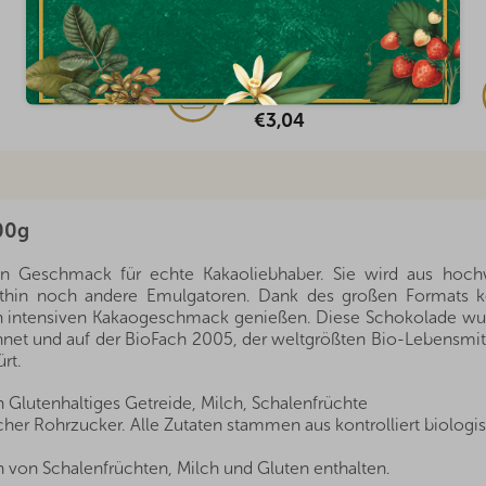
Auf Lager
(3x)
€2,42
00g
ven Geschmack für echte Kakaoliebhaber. Sie wird aus hoch
cithin noch andere Emulgatoren. Dank des großen Formats 
n intensiven Kakaogeschmack genießen. Diese Schokolade wu
hnet und auf der BioFach 2005, der weltgrößten Bio-Lebensmitt
rt.
 Glutenhaltiges Getreide, Milch, Schalenfrüchte
cher Rohrzucker. Alle Zutaten stammen aus kontrolliert biol
 von Schalenfrüchten, Milch und Gluten enthalten.