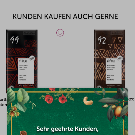
KUNDEN KAUFEN AUCH GERNE
×
artbitterschokolade 92% mit
VIVANI Zartbitterschokolade 75%
ütenzucker BIO 80g
Kokosblütenzucker BIO 80g
Auf Lager