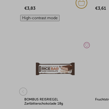
€3,61
€3,61
High-contrast mode
Fruchtstreifen Himbeere 100g
Diabetes