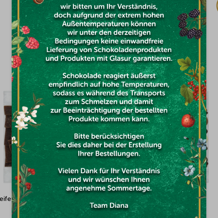
€3,39
DAS KÖNNTE SIE INTERESSIEREN
 Mix 100g
Gullón Kekse mit dunkler Schoko
ohne Zucker 150g