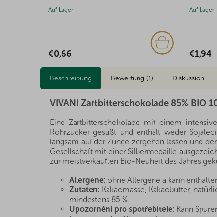
Auf Lager
Auf Lager
€1,94
€3,04
Beschreibung
Bewertung (1)
Diskussion
VIVANI Zartbitterschokolade 85% BIO 1
Eine Zartbitterschokolade mit einem intensi
Rohrzucker gesüßt und enthält weder Sojale
langsam auf der Zunge zergehen lassen und de
Gesellschaft mit einer Silbermedaille ausgezeic
zur meistverkauften Bio-Neuheit des Jahres gekü
Allergene:
ohne Allergene a kann enthalten
Zutaten:
Kakaomasse, Kakaobutter, natürli
mindestens 85 %.
Upozornění pro spotřebitele:
Kann Spuren