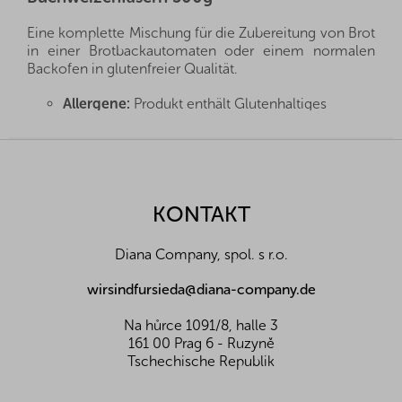
Eine komplette Mischung für die Zubereitung von Brot
in einer Brotbackautomaten oder einem normalen
Backofen in glutenfreier Qualität.
Allergene:
Produkt enthält Glutenhaltiges
Getreide, Lupinen
Zutaten:
glutenfreie Weizenstärke.
F
Buchweizenvollkornmehl (12%),
Lupinenmehl
,
u
Leinsamen, Guarkernmehl als Verdickungsmittel,
ß
Zucker, Salz, Brotgewürz
z
KONTAKT
e
Nährwerte pro 100 g:
i
Energiewert (kJ/kcal)
1425/337
Diana Company, spol. s r.o.
l
Eiweiß (g)
7,2
Fette (g)
1,7
e
wirsindfursieda@diana-company.de
Z toho nasycené mastné k. (g)
0,3
Kohlenhydrate (g)
68
Na hůrce 1091/8, halle 3
Davon Zucker (g)
3,8
161 00 Prag 6 - Ruzyně
Ballaststoffe (g)
10,5
Tschechische Republik
Salz (g)
2