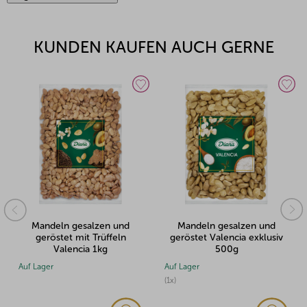
KUNDEN KAUFEN AUCH GERNE
 und
Mandeln gesalzen und
Mandeln gesalzen un
feln
geröstet Valencia exklusiv
geröstet mit Chili Valen
500g
500g
Auf Lager
Auf Lager
(1x)