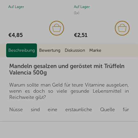
Auf Lager
Auf Lager
(1x)
€7,58
€2,51
Beschreibung
Bewertung
Diskussion
Marke
Mandeln gesalzen und geröstet mit Trüffeln
Valencia 500g
Warum sollte man Geld für teure Vitamine ausgeben,
wenn es doch so viele gesunde Lebensmittel in
Reichweite gibt?
Nüsse sind eine erstaunliche Quelle für
gesundheitsfördernde Stoffe, die man immer
griffbereit haben kann, und gleichzeitig sättigen sie
F
hervorragend. Sie sind ein gesunder und schneller
u
Snack, man muss nur auswählen, welche Nüsse für