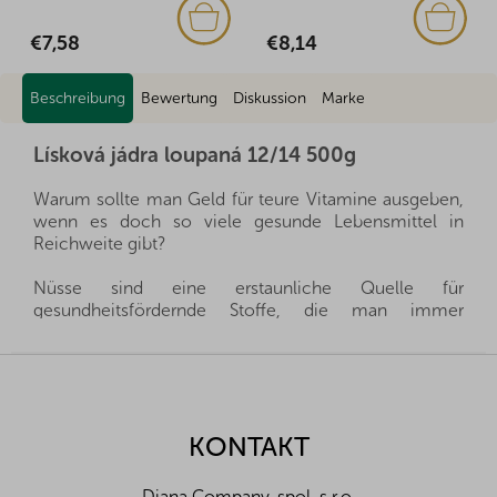
€7,58
€8,14
Beschreibung
Bewertung
Diskussion
Marke
Lísková jádra loupaná 12/14 500g
Warum sollte man Geld für teure Vitamine ausgeben,
wenn es doch so viele gesunde Lebensmittel in
Reichweite gibt?
Nüsse sind eine erstaunliche Quelle für
gesundheitsfördernde Stoffe, die man immer
griffbereit haben kann, und gleichzeitig sättigen sie
hervorragend. Sie sind ein gesunder und schneller
F
Snack, man muss nur auswählen, welche Nüsse für
u
die eigene Familie die richtigen sind.
ß
z
KONTAKT
Wir importieren alle unsere Nüsse direkt aus den
e
Herkunftsländern, und dank der guten Beziehungen
i
und des fairen Umgangs mit unseren Lieferanten sind
Diana Company, spol. s r.o.