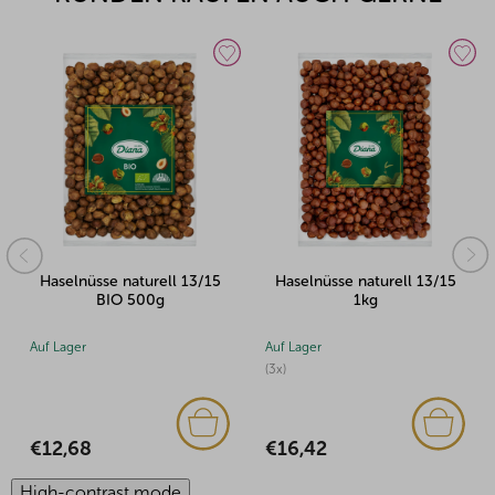
Haselnüsse naturell 13/15
Haselnüsse naturell 13/15
BIO 500g
1kg
Auf Lager
Auf Lager
Auf 
(3x)
€12,68
€11
€16,42
High-contrast mode