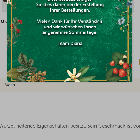
hokobananen 100g
Karamell Toffee Lakritz 100g
Auf Lager
€1,54
Marke
n Wurzel heilende Eigenschaften besitzt. Sein Geschmack ist v