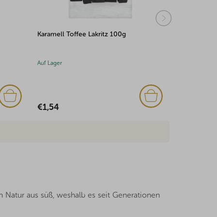
Mangoscheiben 100g
Kirschen mit
100g
Auf Lager
Auf Lager
€1,41
€2,56
on Natur aus süß, weshalb es seit Generationen