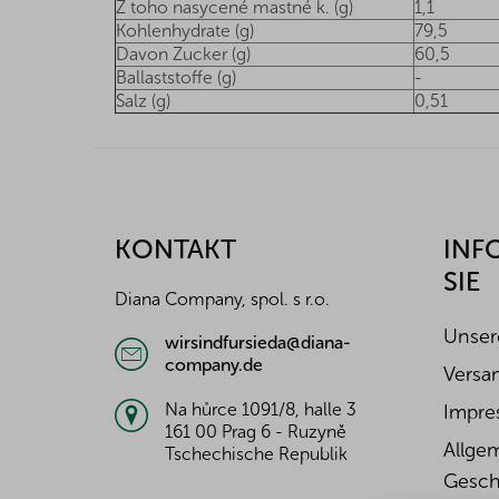
Z toho nasycené mastné k. (g)
1,1
Kohlenhydrate (g)
79,5
Davon Zucker (g)
60,5
Ballaststoffe (g)
-
Salz (g)
0,51
F
u
ß
z
KONTAKT
INF
e
SIE
i
Diana Company, spol. s r.o.
l
e
Unser
wirsindfursieda@diana-
company.de
Versa
Na hůrce 1091/8, halle 3
Impre
161 00 Prag 6 - Ruzyně
Allge
Tschechische Republik
Gesch