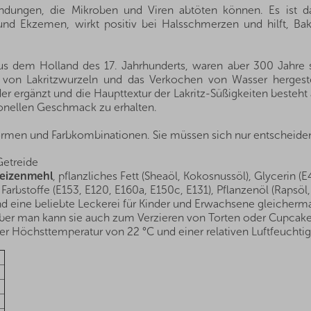
indungen, die Mikroben und Viren abtöten können. Es ist da
und Ekzemen, wirkt positiv bei Halsschmerzen und hilft, Bak
s dem Holland des 17. Jahrhunderts, waren aber 300 Jahre s
von Lakritzwurzeln und das Verkochen von Wasser hergestel
er ergänzt und die Haupttextur der Lakritz-Süßigkeiten besteh
ionellen Geschmack zu erhalten.
 Formen und Farbkombinationen. Sie müssen sich nur entscheid
Getreide
eizenmehl
, pflanzliches Fett (Sheaöl, Kokosnussöl), Glycerin (E4
arbstoffe (E153, E120, E160a, E150c, E131), Pflanzenöl (Rapsöl
ind eine beliebte Leckerei für Kinder und Erwachsene gleicher
aber man kann sie auch zum Verzieren von Torten oder Cupcak
r Höchsttemperatur von 22 °C und einer relativen Luftfeuchtig