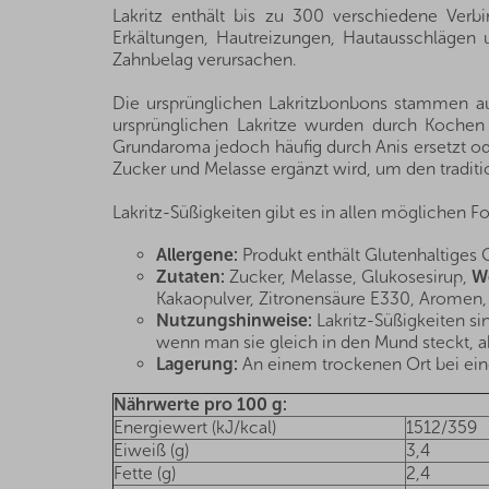
Lakritz enthält bis zu 300 verschiedene Verb
Erkältungen, Hautreizungen, Hautausschlägen 
Zahnbelag verursachen.
Die ursprünglichen Lakritzbonbons stammen au
ursprünglichen Lakritze wurden durch Kochen 
Grundaroma jedoch häufig durch Anis ersetzt od
Zucker und Melasse ergänzt wird, um den tradit
Lakritz-Süßigkeiten gibt es in allen möglichen
Allergene:
Produkt enthält Glutenhaltiges 
Zutaten:
Zucker, Melasse, Glukosesirup,
W
Kakaopulver, Zitronensäure E330, Aromen, F
Nutzungshinweise:
Lakritz-Süßigkeiten s
wenn man sie gleich in den Mund steckt, 
Lagerung:
An einem trockenen Ort bei eine
Nährwerte pro 100 g:
Energiewert (kJ/kcal)
1512/359
Eiweiß (g)
3,4
Fette (g)
2,4