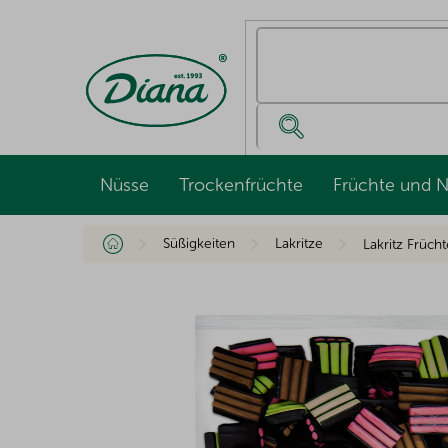
Zum
Inhalt
springen
Nüsse
Trockenfrüchte
Früchte und 
Startseite
Süßigkeiten
Lakritze
Lakritz Früch