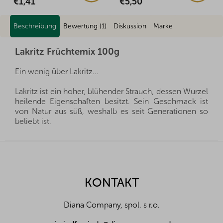
€5,50
€1,50
Beschreibung
Bewertung (1)
Diskussion
Marke
Lakritz Früchtemix 100g
Ein wenig über Lakritz...
Lakritz ist ein hoher, blühender Strauch, dessen Wurzel
heilende Eigenschaften besitzt. Sein Geschmack ist
von Natur aus süß, weshalb es seit Generationen so
beliebt ist.
Lakritz enthält bis zu 300 verschiedene Verbindungen,
F
die Mikroben und Viren abtöten können. Es ist daher
u
gut für die Magenschleimhaut, hilft bei Erkältungen,
ß
Hautreizungen, Hautausschlägen und Ekzemen, wirkt
z
KONTAKT
positiv bei Halsschmerzen und hilft, Bakterien im
e
Mund zu zerstören, die Karies und Zahnbelag
i
verursachen.
Diana Company, spol. s r.o.
l
Die ursprünglichen Lakritzbonbons stammen aus dem
e