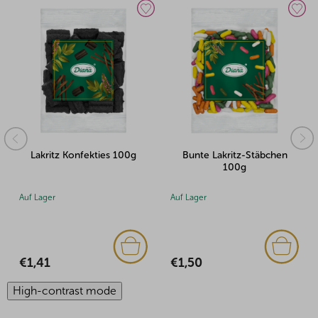
100g
Bunte Lakritz-Stäbchen
Lakritz Konfekties 500g
100g
Auf Lager
Auf Lager
€1,50
€5,64
High-contrast mode