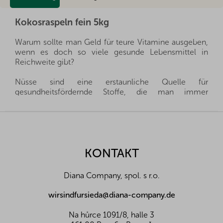
Kokosraspeln fein 5kg
Warum sollte man Geld für teure Vitamine ausgeben,
wenn es doch so viele gesunde Lebensmittel in
Reichweite gibt?
Nüsse sind eine erstaunliche Quelle für
gesundheitsfördernde Stoffe, die man immer
griffbereit haben kann, und gleichzeitig sättigen sie
hervorragend. Sie sind ein gesunder und schneller
F
Snack, man muss nur auswählen, welche Nüsse für
u
die eigene Familie die richtigen sind.
ß
z
KONTAKT
Wir importieren alle unsere Nüsse direkt aus den
e
Herkunftsländern, und dank der guten Beziehungen
i
und des fairen Umgangs mit unseren Lieferanten sind
Diana Company, spol. s r.o.
l
wir oft in der Lage, exklusive Vertretungen direkt von
Landwirten und Anbauern der besten Nüsse und
e
wirsindfursieda@diana-company.de
Früchte aus der ganzen Welt zu erhalten. Aus diesem
Grund liefern wir die besten Waren für Sie und Ihre
Na hůrce 1091/8, halle 3
Familie.