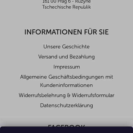
161 00 Prag 6 - Ruzyně
Tschechische Republik
Wussten Sie, dass...
Eine Kokosnuss eigentlich keine Nuss ist, sondern
eine Obstsorte?
INFORMATIONEN FÜR SIE
Sie wächst an der Spitze einer Kokosnusspalme, der
Unsere Geschichte
Kokospalme, und ist botanisch gesehen einer der
größten Samen der Welt.
Versand und Bezahlung
Warum gerade Kokosnüsse?
Impressum
Die Kokosnuss ist ein Grundnahrungsmittel für einen
Allgemeine Geschäftsbedingungen mit
Großteil der Weltbevölkerung und hat eine Vielzahl
Kundeninformationen
von Verwendungsmöglichkeiten.
Widerrufsbelehrung & Widerrufsformular
Im Gegensatz zu anderen Nüssen enthält sie einen
Datenschutzerklärung
höheren Gehalt an gesättigten Fettsäuren. Die
Wissenschaftler haben jedoch herausgefunden, dass
der Verzehr von Kokosnüssen, obwohl die meisten
Fettsäuren gesättigt sind, die Cholesterinbildung nicht
FACEBOOK
fördert, wie ursprünglich irrtümlich angenommen