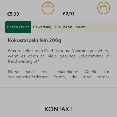
€2,91
€5,99
Beschreibung
Bewertung
Diskussion
Marke
Kokosraspeln fein 200g
Warum sollte man Geld für teure Vitamine ausgeben,
wenn es doch so viele gesunde Lebensmittel in
Reichweite gibt?
Nüsse sind eine erstaunliche Quelle für
gesundheitsfördernde Stoffe, die man immer
griffbereit haben kann, und gleichzeitig sättigen sie
hervorragend. Sie sind ein gesunder und schneller
F
Snack, man muss nur auswählen, welche Nüsse für
u
die eigene Familie die richtigen sind.
ß
z
KONTAKT
Wir importieren alle unsere Nüsse direkt aus den
e
Herkunftsländern, und dank der guten Beziehungen