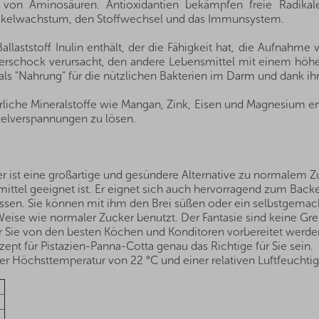
n von Aminosäuren. Antioxidantien bekämpfen freie Radikal
skelwachstum, den Stoffwechsel und das Immunsystem.
 Ballaststoff Inulin enthält, der die Fähigkeit hat, die Aufnah
erschock verursacht, den andere Lebensmittel mit einem höhe
ent als "Nahrung" für die nützlichen Bakterien im Darm und dank
iche Mineralstoffe wie Mangan, Zink, Eisen und Magnesium enth
skelverspannungen zu lösen.
ist eine großartige und gesündere Alternative zu normalem Zuck
mittel geeignet ist. Er eignet sich auch hervorragend zum Back
ssen. Sie können mit ihm den Brei süßen oder ein selbstgemac
e Weise wie normaler Zucker benutzt. Der Fantasie sind keine Gr
ür Sie von den besten Köchen und Konditoren vorbereitet werden
pt für Pistazien-Panna-Cotta genau das Richtige für Sie sein.
r Höchsttemperatur von 22 °C und einer relativen Luftfeuchtig