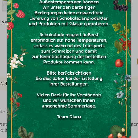
100g
Dattelpaste 100% 1kg
Auf Lager
(2x)
€2,69
Marke
ttel entscheiden?
Ersatz für normalen Zucker. Abgesehen von ihrem ausgeprägte
ollte man sich also nicht das Leben ein wenig versüßen?