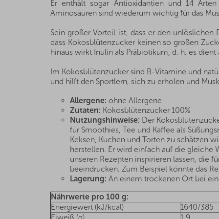
Er enthält sogar Antioxidantien und 14 Arte
Aminosäuren sind wiederum wichtig für das Mu
Sein großer Vorteil ist, dass er den unlöslichen
dass Kokosblütenzucker keinen so großen Zuck
hinaus wirkt Inulin als Präbiotikum, d. h. es di
Im Kokosblütenzucker sind B-Vitamine und natürl
und hilft den Sportlern, sich zu erholen und Mu
Allergene:
ohne Allergene
Zutaten:
Kokosblütenzucker 100%
Nutzungshinweise:
Der Kokosblütenzucker 
für Smoothies, Tee und Kaffee als Süßungs
Keksen, Kuchen und Torten zu schätzen wi
herstellen. Er wird einfach auf die gleich
unseren Rezepten inspirieren lassen, die f
beeindrucken. Zum Beispiel könnte das Reze
Lagerung:
An einem trockenen Ort bei eine
Nährwerte pro 100 g:
Energiewert (kJ/kcal)
1640/385
Eiweiß (g)
1,9