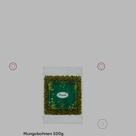
Schwarzaugenbohnen 500g
Kidneybohn