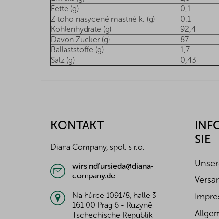
Fette (g)
0,1
Z toho nasycené mastné k. (g)
0,1
Kohlenhydrate (g)
92,4
Davon Zucker (g)
87
Ballaststoffe (g)
1,7
Salz (g)
0,43
F
u
ß
z
KONTAKT
INF
e
SIE
i
Diana Company, spol. s r.o.
l
e
Unser
wirsindfursieda@diana-
company.de
Versa
Na hůrce 1091/8, halle 3
Impre
161 00 Prag 6 - Ruzyně
Allge
Tschechische Republik