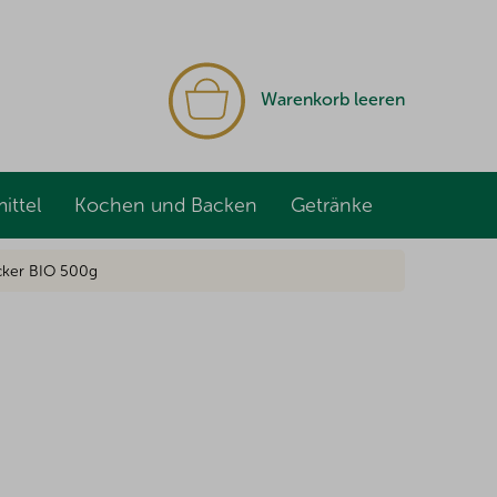
WARENKORB
Warenkorb leeren
ittel
Kochen und Backen
Getränke
cker BIO 500g