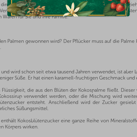
 direkt aus den Herkunftsländern, und dank der guten Bezi
ve Vertretungen direkt von Landwirten und Anbauern der bes
 Waren für Sie und Ihre Familie.
en Palmen gewonnen wird? Der Pflücker muss auf die Palme k
.
nd wird schon seit etwa tausend Jahren verwendet, ist aber be
 weniger Süße. Er hat einen karamell-fruchtigen Geschmack und
n Flüssigkeit, die aus den Blüten der Kokospalme fließt. Dies
s Kokossirup verwendet werden, oder die Mischung wird weiter 
blütenzucker entsteht. Anschließend wird der Zucker gesi
ürliches Süßungsmittel.
enthält Kokosblütenzucker eine ganze Reihe von Mineralstoffe
n Körpers wirken.