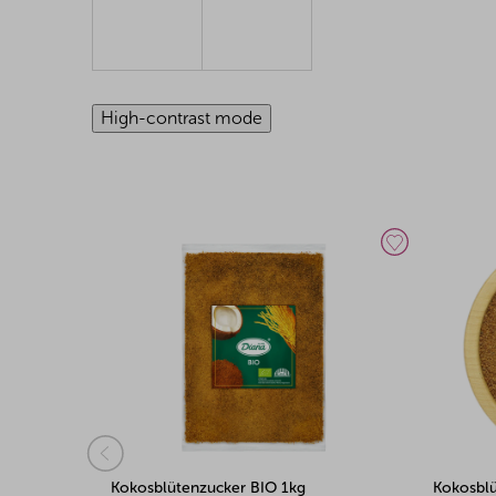
High-contrast mode
Kokosblütenzucker BIO 5kg
Kokosbl