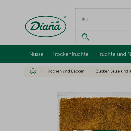
Zum
Inhalt
springen
Nüsse
Trockenfrüchte
Früchte und 
Startseite
Kochen und Backen
Zucker, Salze und a