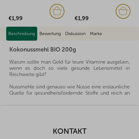
€1,99
€1,85
Beschreibung
Bewertung
Diskussion
Marke
Kokonussmehl BIO 200g
Warum sollte man Geld für teure Vitamine ausgeben,
wenn es doch so viele gesunde Lebensmittel in
Reichweite gibt?
Nussmehle sind genauso wie Nüsse eine erstaunliche
Quelle für gesundheitsfördernde Stoffe und reich an
"gesunden Fetten". Dank ihres hohen Gehalts an
Antioxidantien schützen sie unseren Körper vor
F
zahlreichen Krankheiten, stärken das Immunsystem
u
und verlangsamen die Zellalterung. Sie finden bei uns
ß
Nussmehle aus verschiedenen Nusssorten, wählen Sie
z
KONTAKT
einfach aus.
e