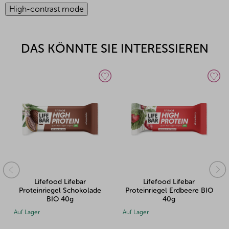
High-contrast mode
DAS KÖNNTE SIE INTERESSIEREN
Lifefood Lifebar
Nominal BLP Getreidebrei
e
Proteinriegel Erdbeere BIO
NOMINA Sorghumhirse
40g
300g
Auf Lager
Auf Lager