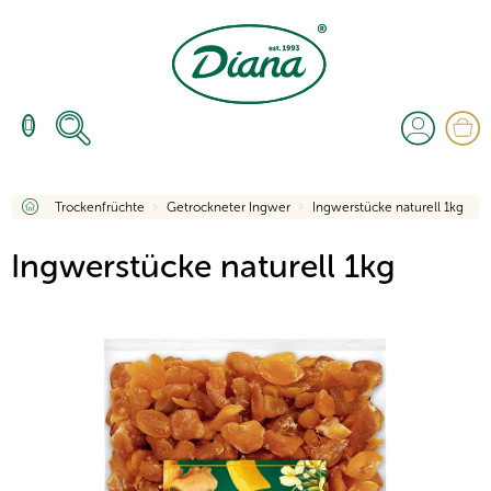
Zum
Inhalt
springen
W
Startseite
Trockenfrüchte
Getrockneter Ingwer
Ingwerstücke naturell 1kg
Ingwerstücke naturell 1kg