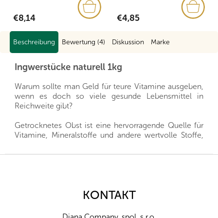
€8,14
€4,85
Beschreibung
Bewertung (4)
Diskussion
Marke
Ingwerstücke naturell 1kg
Warum sollte man Geld für teure Vitamine ausgeben,
wenn es doch so viele gesunde Lebensmittel in
Reichweite gibt?
Getrocknetes Obst ist eine hervorragende Quelle für
Vitamine, Mineralstoffe und andere wertvolle Stoffe,
die Sie Ihrer Familie das ganze Jahr über zur Verfügung
stellen können. Es ist eine gesunde Alternative zu
F
Süßigkeiten und gleichzeitig geben sie Ihren Kleinen
u
alles, was sie für eine gesunde Entwicklung brauchen.
ß
z
KONTAKT
Wir importieren alle unsere Produkte direkt aus den
e
Herkunftsländern, und dank der guten Beziehungen
i
und des fairen Umgangs mit unseren Lieferanten sind
Diana Company, spol. s r.o.