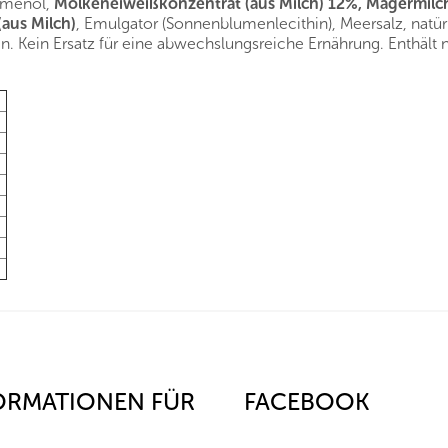
lumenöl,
Molkeneiweißkonzentrat (aus Milch) 12%, Magermilc
(aus Milch)
, Emulgator (Sonnenblumenlecithin), Meersalz, natürl
n. Kein Ersatz für eine abwechslungsreiche Ernährung. Enthält
ORMATIONEN FÜR
FACEBOOK