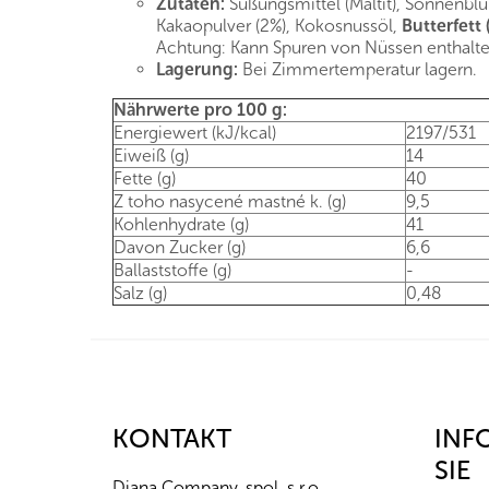
Zutaten:
Süßungsmittel (Maltit), Sonnenb
Kakaopulver (2%), Kokosnussöl,
Butterfett 
Achtung: Kann Spuren von Nüssen enthalte
Lagerung:
Bei Zimmertemperatur lagern.
Nährwerte pro 100 g:
Energiewert (kJ/kcal)
2197/531
Eiweiß (g)
14
Fette (g)
40
Z toho nasycené mastné k. (g)
9,5
Kohlenhydrate (g)
41
Davon Zucker (g)
6,6
Ballaststoffe (g)
-
Salz (g)
0,48
F
u
ß
z
KONTAKT
INF
e
SIE
i
Diana Company, spol. s r.o.