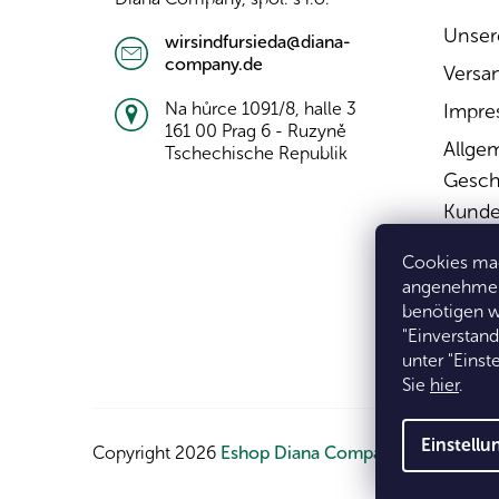
l
e
Unser
wirsindfursieda@diana-
company.de
Versa
Na hůrce 1091/8, halle 3
Impre
161 00 Prag 6 - Ruzyně
Allge
Tschechische Republik
Gesch
Kunde
Wider
Cookies mac
Widerr
angenehmer 
benötigen w
Daten
"Einverstan
unter "Eins
Sie
hier
.
Einstell
Copyright 2026
Eshop Diana Company, spol. s r.o.
.