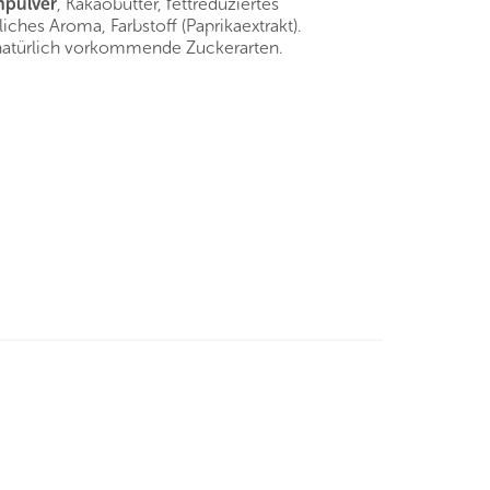
hpulver
, Kakaobutter, fettreduziertes
iches Aroma, Farbstoff (Paprikaextrakt).
 natürlich vorkommende Zuckerarten.