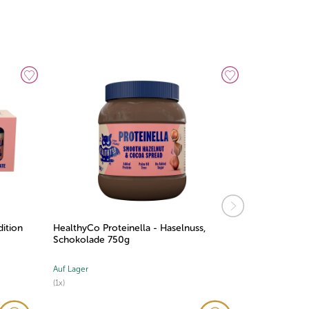
dition
HealthyCo Proteinella - Haselnuss,
HealthyCo S
Schokolade 750g
Auf Lager
Auf Lager
(1x)
(1x)