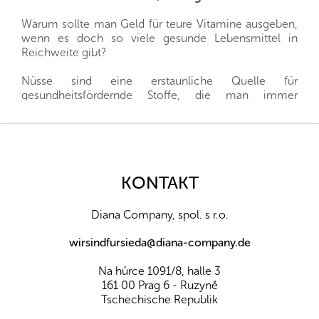
Warum sollte man Geld für teure Vitamine ausgeben,
wenn es doch so viele gesunde Lebensmittel in
Reichweite gibt?
Nüsse sind eine erstaunliche Quelle für
gesundheitsfördernde Stoffe, die man immer
griffbereit haben kann, und gleichzeitig sättigen sie
hervorragend. Sie sind ein gesunder und schneller
F
Snack, man muss nur auswählen, welche Nüsse für
u
die eigene Familie die richtigen sind.
ß
z
KONTAKT
Wir importieren alle unsere Nüsse direkt aus den
e
Herkunftsländern, und dank der guten Beziehungen
i
und des fairen Umgangs mit unseren Lieferanten sind
Diana Company, spol. s r.o.
l
wir oft in der Lage, exklusive Vertretungen direkt von
Landwirten und Anbauern der besten Nüsse und
e
wirsindfursieda@diana-company.de
Früchte aus der ganzen Welt zu erhalten. Aus diesem
Grund liefern wir die besten Waren für Sie und Ihre
Na hůrce 1091/8, halle 3
Familie.
161 00 Prag 6 - Ruzyně
Tschechische Republik
Wussten Sie, dass...