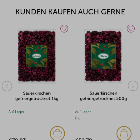
KUNDEN KAUFEN AUCH GERNE
schen
Sauerkirschen
Bananensche
cknet 1kg
gefriergetrocknet 500g
gefriergetrockn
Auf Lager
Auf Lager
(1x)