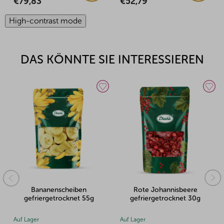
€3,39
€52,79
High-contrast mode
DAS KÖNNTE SIE INTERESSIEREN
Bananenscheiben
Rote Johannisbeere
H
gefriergetrocknet 55g
gefriergetrocknet 30g
gef
 Lager
Auf Lager
Auf Lag