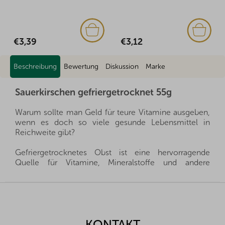
,39
€3,12
€2,7
Beschreibung
Bewertung
Diskussion
Marke
Sauerkirschen gefriergetrocknet 55g
Warum sollte man Geld für teure Vitamine ausgeben,
wenn es doch so viele gesunde Lebensmittel in
Reichweite gibt?
Gefriergetrocknetes Obst ist eine hervorragende
Quelle für Vitamine, Mineralstoffe und andere
wertvolle Stoffe, die Sie Ihrer Familie das ganze Jahr
über zur Verfügung stellen können. Sie sind eine
F
gesunde Alternative zu Süßigkeiten und gleichzeitig
u
geben sie Ihren Kleinen alles, was sie für eine gesunde
ß
Entwicklung brauchen.
z
KONTAKT