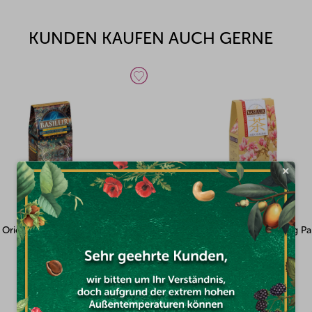
KUNDEN KAUFEN AUCH GERNE
×
Chinese Milk Oolong Papier
BASILUR Chinese White Tea Papi
Auf Lager
(1x)