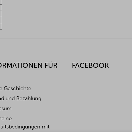
-
-
-
-
-
ORMATIONEN FÜR
FACEBOOK
e Geschichte
nd und Bezahlung
ssum
meine
äftsbedingungen mit