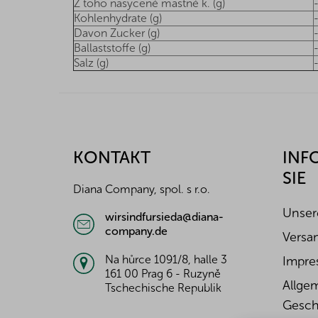
Z toho nasycené mastné k. (g)
Kohlenhydrate (g)
Davon Zucker (g)
Ballaststoffe (g)
Salz (g)
F
u
ß
z
KONTAKT
INF
e
SIE
i
Diana Company, spol. s r.o.
l
e
Unser
wirsindfursieda@diana-
company.de
Versa
Na hůrce 1091/8, halle 3
Impre
161 00 Prag 6 - Ruzyně
Allge
Tschechische Republik
Gesch