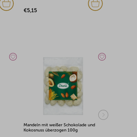
€5,37
€5,37
und
Mandeln mit Joghurt überzogen 100g
Gebrannte 