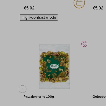
€5,02
€4,98
High-contrast mode
Geleebohnen 100g
Mangosc