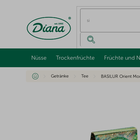
Zum
Inhalt
springen
Nüsse
Trockenfrüchte
Früchte und 
Startseite
Getränke
Tee
BASILUR Orient Mor