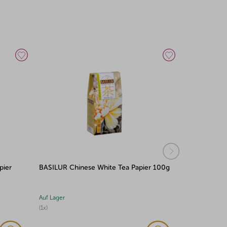
er 100g
BASILUR Fruit Blood Orange Papier
BASILUR Fru
100g
Papier 100g
Auf Lager
Auf Lager