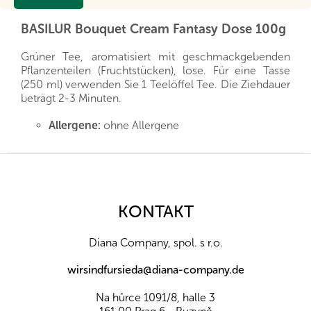
BASILUR Bouquet Cream Fantasy Dose 100g
Grüner Tee, aromatisiert mit geschmackgebenden
Pflanzenteilen (Fruchtstücken), lose. Für eine Tasse
(250 ml) verwenden Sie 1 Teelöffel Tee. Die Ziehdauer
beträgt 2-3 Minuten.
Allergene:
ohne Allergene
Zutaten:
Grüntee GPSP, Papaya 7%, Amaranth
0,5%, Aromen (Erdbeeren, Sahne).
F
u
Nährwerte pro 100 g:
ß
Energiewert (kJ/kcal)
-
z
Eiweiß (g)
KONTAKT
-
e
Fette (g)
-
i
Z toho nasycené mastné k. (g)
-
Diana Company, spol. s r.o.
l
Kohlenhydrate (g)
-
e
Davon Zucker (g)
-
wirsindfursieda@diana-company.de
Ballaststoffe (g)
-
Salz (g)
-
Na hůrce 1091/8, halle 3