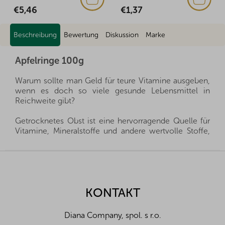
€1,37
€5,46
Beschreibung
Bewertung
Diskussion
Marke
Apfelringe 100g
Warum sollte man Geld für teure Vitamine ausgeben,
wenn es doch so viele gesunde Lebensmittel in
Reichweite gibt?
Getrocknetes Obst ist eine hervorragende Quelle für
Vitamine, Mineralstoffe und andere wertvolle Stoffe,
die Sie Ihrer Familie das ganze Jahr über zur Verfügung
stellen können. Es ist eine gesunde Alternative zu
F
Süßigkeiten und gleichzeitig geben sie Ihren Kleinen
u
alles, was sie für eine gesunde Entwicklung brauchen.
ß
z
KONTAKT
Wir importieren alle unsere Produkte direkt aus den
e
Herkunftsländern, und dank der guten Beziehungen
i
und des fairen Umgangs mit unseren Lieferanten sind
Diana Company, spol. s r.o.
l
wir oft in der Lage, exklusive Vertretungen direkt von