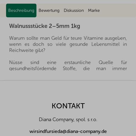
Beschreibung
Bewertung
Diskussion
Marke
Walnussstücke 2–5mm 1kg
Warum sollte man Geld für teure Vitamine ausgeben,
wenn es doch so viele gesunde Lebensmittel in
Reichweite gibt?
Nüsse sind eine erstaunliche Quelle für
gesundheitsfördernde Stoffe, die man immer
griffbereit haben kann, und gleichzeitig sättigen sie
hervorragend. Sie sind ein gesunder und schneller
F
Snack, man muss nur auswählen, welche Nüsse für
u
die eigene Familie die richtigen sind.
ß
z
KONTAKT
Wir importieren alle unsere Nüsse direkt aus den
e
Herkunftsländern, und dank der guten Beziehungen
i
und des fairen Umgangs mit unseren Lieferanten sind
Diana Company, spol. s r.o.
l
wir oft in der Lage, exklusive Vertretungen direkt von
Landwirten und Anbauern der besten Nüsse und
e
wirsindfursieda@diana-company.de
Früchte aus der ganzen Welt zu erhalten. Aus diesem