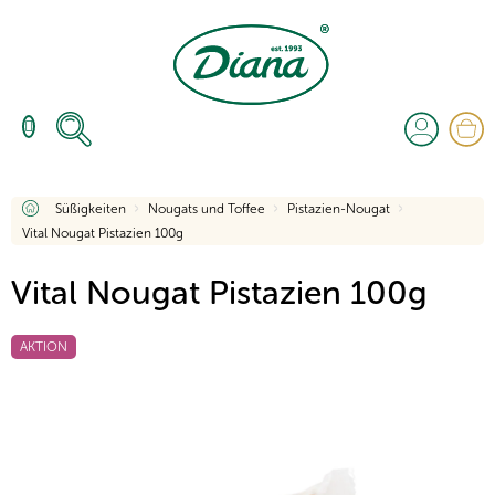
Zum
Inhalt
springen
W
Startseite
Süßigkeiten
Nougats und Toffee
Pistazien-Nougat
Vital Nougat Pistazien 100g
Vital Nougat Pistazien 100g
AKTION