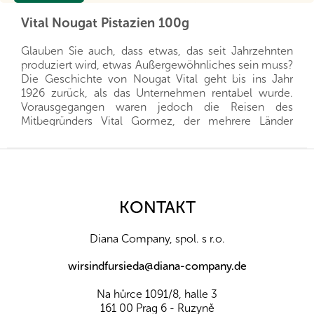
Vital Nougat Pistazien 100g
Glauben Sie auch, dass etwas, das seit Jahrzehnten
produziert wird, etwas Außergewöhnliches sein muss?
Die Geschichte von Nougat Vital geht bis ins Jahr
1926 zurück, als das Unternehmen rentabel wurde.
Vorausgegangen waren jedoch die Reisen des
Mitbegründers Vital Gormez, der mehrere Länder
bereiste, um eine Vielzahl verschiedener
Nougatsorten zu probieren und so seine eigene zu
F
kreieren, die bald nicht nur in Belgien beliebt wurde.
u
Der Erfolg wurde von den nachfolgenden
ß
Generationen fortgesetzt, die dafür sorgten, dass der
z
KONTAKT
Nougat in andere Länder, auch nach Übersee,
e
exportiert wurde. Bis heute baut Vital auf den
i
ursprünglichen Rezepten auf und strebt gleichzeitig
Diana Company, spol. s r.o.
l
nach Innovation in Bezug auf den Produktionsprozess
und neue Geschmacksrichtungen.
e
wirsindfursieda@diana-company.de
Vital-Nougat gibt es in verschiedenen Varianten,
Na hůrce 1091/8, halle 3
entweder mit Nüssen oder mit verschiedenen
161 00 Prag 6 - Ruzyně