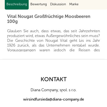
Beschreibung
Bewertung
Diskussion
Marke
Vital Nougat Großfrüchtige Moosbeeren
100g
Glauben Sie auch, dass etwas, das seit Jahrzehnten
produziert wird, etwas Außergewöhnliches sein muss?
Die Geschichte von Nougat Vital geht bis ins Jahr
1926 zurück, als das Unternehmen rentabel wurde.
Vorausgegangen waren jedoch die Reisen des
Mitbegründers Vital Gormez, der mehrere Länder
bereiste, um eine Vielzahl verschiedener
F
Nougatsorten zu probieren und so seine eigene zu
u
kreieren, die bald nicht nur in Belgien beliebt wurde.
ß
Der Erfolg wurde von den nachfolgenden
z
KONTAKT
Generationen fortgesetzt, die dafür sorgten, dass der
e
Nougat in andere Länder, auch nach Übersee,
i
exportiert wurde. Bis heute baut Vital auf den
Diana Company, spol. s r.o.
l
ursprünglichen Rezepten auf und strebt gleichzeitig
e
nach Innovation in Bezug auf den Produktionsprozess
wirsindfursieda@diana-company.de
und neue Geschmacksrichtungen.