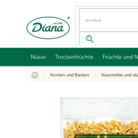
Zum
Inhalt
springen
Nüsse
Trockenfrüchte
Früchte und 
Startseite
Kochen und Backen
Nussmehle und st