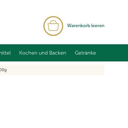
WARENKORB
Warenkorb leeren
ittel
Kochen und Backen
Getränke
100g