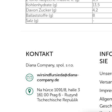
Kohlenhydrate (g)
13,5
Davon Zucker (g)
4,2
Ballaststoffe (g)
8
Salz (g)
-
F
u
ß
z
KONTAKT
INF
e
SIE
i
Diana Company, spol. s r.o.
l
e
Unser
wirsindfursieda@diana-
company.de
Versa
Na hůrce 1091/8, halle 3
Impre
161 00 Prag 6 - Ruzyně
Allge
Tschechische Republik
Gesch