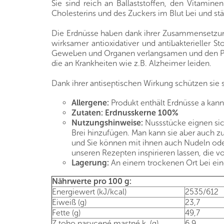
Sie sind reich an Ballaststoffen, den Vitami
Cholesterins und des Zuckers im Blut bei und st
Die Erdnüsse haben dank ihrer Zusammensetzung
wirksamer antioxidativer und antibakterieller S
Geweben und Organen verlangsamen und den Proz
die an Krankheiten wie z.B. Alzheimer leiden.
Dank ihrer antiseptischen Wirkung schützen sie 
Allergene:
Produkt enthält Erdnüsse a kann
Zutaten:
Erdnusskerne 100%
Nutzungshinweise:
Nussstücke eignen sic
Brei hinzufügen. Man kann sie aber auch zu
und Sie können mit ihnen auch Nudeln oder
unseren Rezepten inspirieren lassen, die 
Lagerung:
An einem trockenen Ort bei eine
Nährwerte pro 100 g:
Energiewert (kJ/kcal)
2535/612
Eiweiß (g)
23,7
Fette (g)
49,7
Z toho nasycené mastné k. (g)
6,9