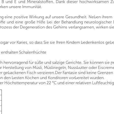
nen B und E und Mineralstoffen. Dank dieser hochwirksamen
ärken unsere Immunität.
 eine positive Wirkung auf unsere Gesundheit. Neben ihrem h
toffe und eine große Hilfe bei der Behandlung neurologischer 
ess der Degeneration des Gehirns verlangsamen, wirken sie se
sogar vor Karies, so dass Sie sie Ihren Kindern bedenkenlos ge
 enthalten Schalenfrüchte
h hervorragend für süße und salzige Gerichte. Sie können sie 
r Herstellung von Müsli, Müsliriegeln, Nussbutter oder Eiscrem
 gebackenen Fisch verzieren.Der Fantasie sind keine Grenzen 
von den besten Köchen und Konditoren vorbereitet wurden.
r Höchsttemperatur von 22 °C und einer relativen Luftfeuchtig