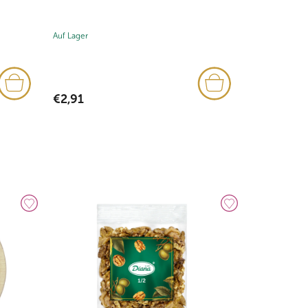
Auf Lager
Auf Lager
(5x)
€2,91
€32,37