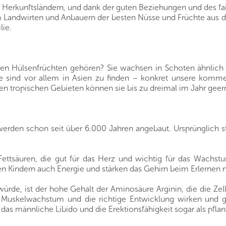
n Herkunftsländern, und dank der guten Beziehungen und des fa
von Landwirten und Anbauern der besten Nüsse und Früchte aus 
lie.
den Hülsenfrüchten gehören? Sie wachsen in Schoten ähnlich
sse sind vor allem in Asien zu finden – konkret unsere kom
nigen tropischen Gebieten können sie bis zu dreimal im Jahr gee
 werden schon seit über 6.000 Jahren angebaut. Ursprünglic
ettsäuren, die gut für das Herz und wichtig für das Wachst
n Kindern auch Energie und stärken das Gehirn beim Erlernen 
rde, ist der hohe Gehalt der Aminosäure Arginin, die die Zel
uskelwachstum und die richtige Entwicklung wirken und gle
das männliche Libido und die Erektionsfähigkeit sogar als pflan