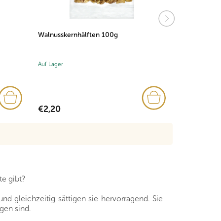
Walnusskernhälften 100g
Wiener Mand
Auf Lager
Auf Lager
€2,20
€1,89
e gibt?
nd gleichzeitig sättigen sie hervorragend. Sie
gen sind.