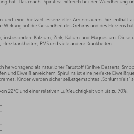
 hat. Das macht Spirulina hilfreich bei der Wundheilung und 
in und eine Vielzahl essenzieller Aminosäuren. Sie enthält
Wirkung auf die Gesundheit des Gehirns und des Herzens hat un
fen, insbesondere Kalzium, Zink, Kalium und Magnesium. Diese 
it, Herzkrankheiten, PMS und viele andere Krankheiten.
ch hervorragend als natürlicher Farbstoff für Ihre Desserts, Sm
en und Eiweiß anreichern. Spirulina ist eine perfekte Eiweißquel
kcremes. Kinder werden sicher selbstgemachtes „Schlumpfeis“
on 22°C und einer relativen Luftfeuchtigkeit von bis zu 70%.