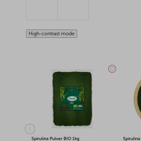
High-contrast mode
Spirulina Pulver BIO 5kg
Blaues S