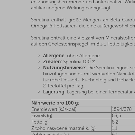
entzündungshemmende und antioxidative Wirkung
antikarzinogene Wirkung nachgesagt.
Spirulina enthält große Mengen an Beta-Carot
Omega-6-Fettsäuren, die eine außergewöhnliche 
Spirulina enthält eine Vielzahl von Mineralstof
auf den Cholesterinspiegel im Blut, Fettleibigke
Allergene:
ohne Allergene
Zutaten:
Spirulina 100 %
Nutzungshinweise:
Die Spirulina eignet si
hinzufügen und es mit wertvollen Nährstoff
für rohe Desserts, Kuchenteig und Gebäc
2 Teelöffel pro Tag.
Lagerung:
Lagerung bei einer Temperatur v
Nährwerte pro 100 g:
Energiewert (kJ/kcal)
1594/378
Eiweiß (g)
63,5
Fette (g)
8,2
Z toho nasycené mastné k. (g)
1,1
Kohlenhydrate (g)
9,1