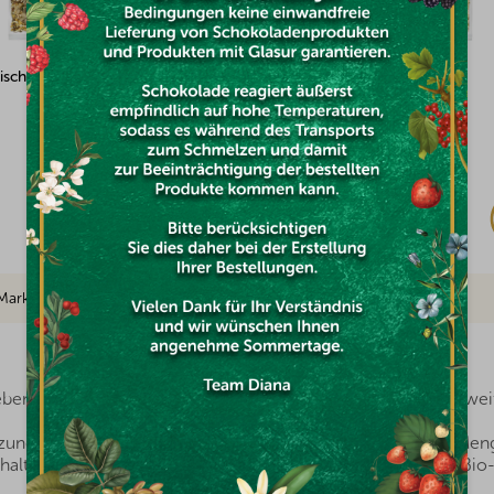
en 500g
Mohnsamen 500g
Auf Lager
€3,96
Marke
ben, wenn es doch so viele gesunde Lebensmittel in Reichweit
nzung zu einer gesunden Ernährung. Sie enthalten große Meng
tige Quelle für Ballaststoffe. Noch wertvoller sind sie in Bio-