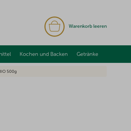
WARENKORB
Warenkorb leeren
ittel
Kochen und Backen
Getränke
 BIO 500g