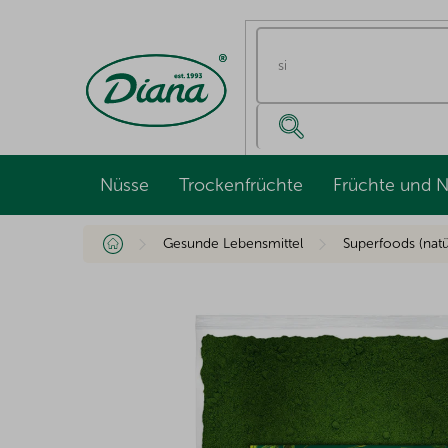
Zum
Inhalt
springen
Nüsse
Trockenfrüchte
Früchte und 
Startseite
Gesunde Lebensmittel
Superfoods (nat