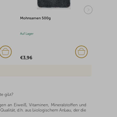
Japanische Mischung 500g
Honigknuspe
500g
Auf Lager
Auf Lager
€6,35
€7,89
e gibt?
en an Eiweiß, Vitaminen, Mineralstoffen und
Qualität, d.h. aus biologischem Anbau, der die