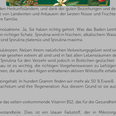
s den Herkunftsländern, und dank der guten Beziehungen und de
rekt von Landwirten und Anbauern der besten Nüsse und Frücht
re Familie.
anobakterie. Ja, Sie haben richtig gehört. Was das Baden betr
in richtiger Schatz. Spirulina wird in frischem, alkalischem Wass
sind Spirulina platensis und Spirulina maxima.
Subtropen. Neben ihrem natürlichen Verbreitungsgebiet wird s
ionär gesehen extrem alt sind und in fast allen Lebensräumen 
pirulina für den Verzehr wird jedoch in Bottichen gezüchtet 
au ist es wichtig, die richtigen Vorgehensweisen zu befolge
en, die alle in den Algen enthaltenen aktiven Wirkstoffe erhalt
Proteingehalt. In hundert Gramm finden wir mehr als 50 % Eiwei
lwachstum und ihre Regeneration. Aus diesem Grund ist sie au
gar das selten vorkommende Vitamin B12, das für die Gesundhei
standteile. Dies ist ein blauer Farbstoff, der in Mikro