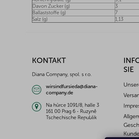
Davon Zucker (g)
3
Ballaststoffe (g)
7
Salz (g)
1,13
F
u
ß
z
KONTAKT
INF
e
SIE
i
Diana Company, spol. s r.o.
l
e
Unser
wirsindfursieda@diana-
company.de
Versa
Na hůrce 1091/8, halle 3
Impre
161 00 Prag 6 - Ruzyně
Allge
Tschechische Republik
Gesch
Kunde