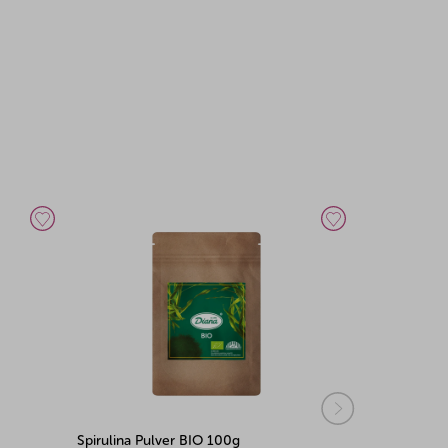
Chlorella Pulver BIO 100g
Chlorella Pu