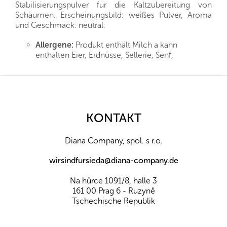
Stabilisierungspulver für die Kaltzubereitung von
Schäumen. Erscheinungsbild: weißes Pulver, Aroma
und Geschmack: neutral.
Allergene:
Produkt enthält Milch a kann
enthalten Eier, Erdnüsse, Sellerie, Senf,
Sesamsamen, Schalenfrüchte, Schwefeldioxid
und Sulfite, Sojabohnen
F
Zutaten:
Dehydrierter Glukosesirup, Dextrose,
u
Palmkernöl und raffiniertes Palmöl, Emulgatoren:
ß
Mono- und Diglyceride von Speisefettsäuren mit
z
KONTAKT
Essigsäure (E472a), Mono- und Diglyceride von
e
Speisefettsäuren (E471), Verdickungsmittel:
i
Natriumalginat (E401), Guarkernmehl (E412),
Diana Company, spol. s r.o.
l
Carrageen (E407),
Milcheiweiß
, Saccharose.
Kann Spuren von Erdnüssen, Eiern, Soja und
e
wirsindfursieda@diana-company.de
Sojaerzeugnissen, Nüssen, Sellerie, Senf, Sesam,
Sulfiten enthalten.
Na hůrce 1091/8, halle 3
Nutzungshinweise:
Stabilisierendes Pulver für
161 00 Prag 6 - Ruzyně
die Kaltzubereitung von Schäumen. Dosierung
Tschechische Republik
50-100g/kg
Lagerung:
In der Originalverpackung an einem