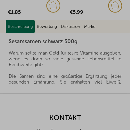
€1,85
€5,99
Beschreibung
Bewertung
Diskussion
Marke
Sesamsamen schwarz 500g
Warum sollte man Geld für teure Vitamine ausgeben,
wenn es doch so viele gesunde Lebensmittel in
Reichweite gibt?
Die Samen sind eine großartige Ergänzung jeder
gesunden Ernährung. Sie enthalten viel Eiweiß,
Vitamine, Mineralstoffe, Spurenelemente und Omega-
Fettsäuren und sind außerdem eine reichhaltige
F
Quelle für Ballaststoffe. Fügen Sie die Samen Ihrer
u
Küche hinzu und Sie werden angenehm überrascht
ß
sein.
z
KONTAKT
e
Wir importieren alle unsere Produkte direkt aus den
i
Herkunftsländern, und dank der guten Beziehungen