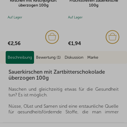
it Kirschjoghurt
Fruchtstreifen Sauerkirsche
Gefrierget
ogen 100g
100g
Himbeeren m
Schokolade 
100
Auf Lager
Auf Lager
(1x)
€1,94
€2,42
Beschreibung
Bewertung (1)
Diskussion
Marke
Sauerkirschen mit Zartbitterschokolade
überzogen 100g
Naschen und gleichzeitig etwas für die Gesundheit
tun? Es ist möglich.
Nüsse, Obst und Samen sind eine erstaunliche Quelle
für gesundheitsfördernde Stoffe, die man immer
griffbereit haben kann, und gleichzeitig sättigen sie
hervorragend. Sie sind ein gesunder und schneller
F